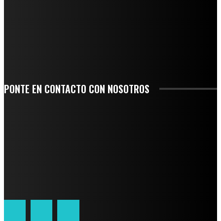
-COMUNIDAD Y GOBIERNO MUNICIPAL-
SE CORONA ISLA COMO EL GIGANTE PIÑERO DE MÉXICO; ENCABEZA VERACRUZ
LIDERAZGO NACIONAL
SAN MIGUEL SOYALTEPEC DESPIDE CON HONOR A CUATRO MUJERES QUE
CORRIERON POR EL ORGULLO DE SU PUEBLO
PONTE EN CONTACTO CON NOSOTROS