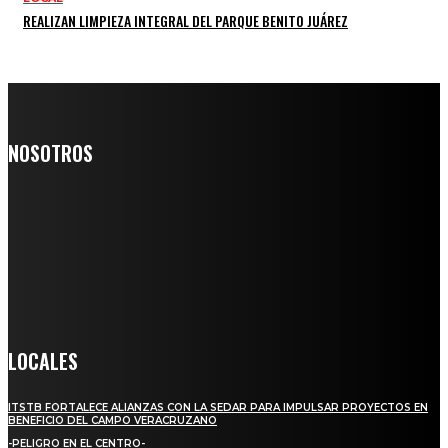
REALIZAN LIMPIEZA INTEGRAL DEL PARQUE BENITO JUÁREZ
NOSOTROS
Somos un medio digital de noticias y con un diario impreso que
llega a miles de personas día a día, nuestro objetivo es mantener
informado a todas aquellas personas que quieren estar enterados con
la información verídica y objetiva.
Crónica de Tierra Blanca
LOCALES
ITSTB FORTALECE ALIANZAS CON LA SEDAR PARA IMPULSAR PROYECTOS EN
BENEFICIO DEL CAMPO VERACRUZANO
-PELIGRO EN EL CENTRO-