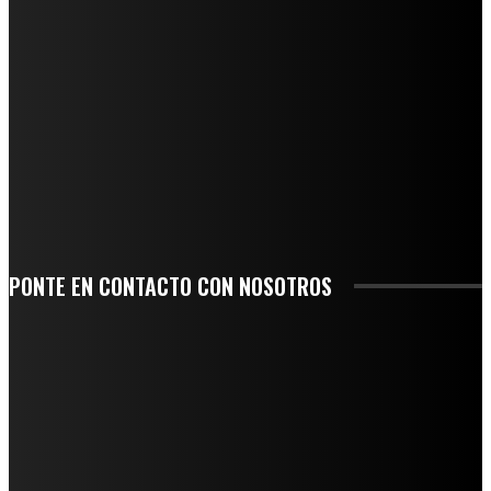
ALCALDESA MARYJOSE GAMBOA TORALES PRESENTA 17 NUEVOS MÓDULOS
COMERCIALES
NUEVA BUENA VISTA AVANZA CON LA PAVIMENTACIÓN DE UNA DE SUS
PRINCIPALES CALLES
QUIEBRA EL INGENIO SAN PEDRO EN VERACRUZ; MILES DE PRODUCTORES Y
OBREROS QUEDAN A LA DERIVA
INICIAN TRABAJOS DE LIMPIEZA EN EL RÍO CHINO Y SUPERVISAN OBRAS DE
AGUA EN LA CUENCA DEL PAPALOAPAN
-COMUNIDAD Y GOBIERNO MUNICIPAL-
PONTE EN CONTACTO CON NOSOTROS