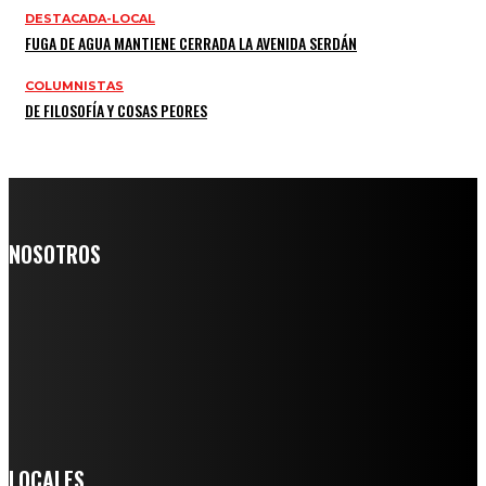
DESTACADA-LOCAL
FUGA DE AGUA MANTIENE CERRADA LA AVENIDA SERDÁN
COLUMNISTAS
DE FILOSOFÍA Y COSAS PEORES
NOSOTROS
Somos un medio digital de noticias y con un diario impreso que
llega a miles de personas día a día, nuestro objetivo es mantener
informado a todas aquellas personas que quieren estar enterados con
la información verídica y objetiva.
Crónica de Tierra Blanca
LOCALES