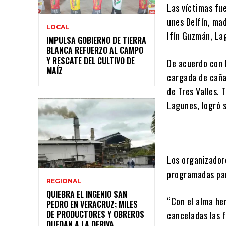
Las víctimas fu
unes Delfín, mad
LOCAL
lfín Guzmán, La
IMPULSA GOBIERNO DE TIERRA
BLANCA REFUERZO AL CAMPO
Y RESCATE DEL CULTIVO DE
De acuerdo con 
MAÍZ
cargada de caña
de Tres Valles. 
Lagunes, logró s
Los organizadore
programadas par
REGIONAL
QUIEBRA EL INGENIO SAN
“Con el alma he
PEDRO EN VERACRUZ; MILES
DE PRODUCTORES Y OBREROS
canceladas las f
QUEDAN A LA DERIVA