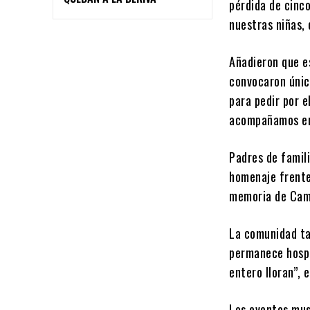
pérdida de cinc
nuestras niñas, 
Añadieron que es
convocaron únic
para pedir por e
acompañamos en 
Padres de famili
homenaje frente
memoria de Cami
La comunidad ta
permanece hospi
entero lloran”, 
Los eventos mus