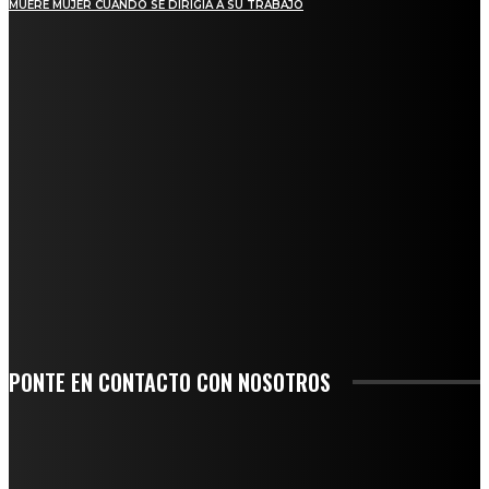
MUERE MUJER CUANDO SE DIRIGÍA A SU TRABAJO
REGIONAL
QUIEBRA EL INGENIO SAN PEDRO EN VERACRUZ; MILES DE PRODUCTORES Y
OBREROS QUEDAN A LA DERIVA
INICIAN TRABAJOS DE LIMPIEZA EN EL RÍO CHINO Y SUPERVISAN OBRAS DE
AGUA EN LA CUENCA DEL PAPALOAPAN
-COMUNIDAD Y GOBIERNO MUNICIPAL-
SE CORONA ISLA COMO EL GIGANTE PIÑERO DE MÉXICO; ENCABEZA VERACRUZ
LIDERAZGO NACIONAL
SAN MIGUEL SOYALTEPEC DESPIDE CON HONOR A CUATRO MUJERES QUE
CORRIERON POR EL ORGULLO DE SU PUEBLO
PONTE EN CONTACTO CON NOSOTROS