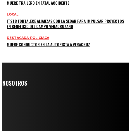
MUERE TRAILERO EN FATAL ACCIDENTE
LOCAL
ITSTB FORTALECE ALIANZAS CON LA SEDAR PARA IMPULSAR PROYECTOS
EN BENEFICIO DEL CAMPO VERACRUZANO
DESTACADA-POLICIACA
MUERE CONDUCTOR EN LA AUTOPISTA A VERACRUZ
NOSOTROS
Somos un medio digital de noticias y con un diario impreso que
llega a miles de personas día a día, nuestro objetivo es mantener
informado a todas aquellas personas que quieren estar enterados con
la información verídica y objetiva.
Crónica de Tierra Blanca