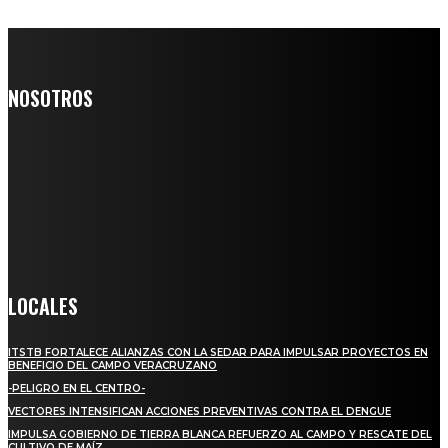
NOSOTROS
Somos un medio digital de noticias y con un diario impreso que
llega a miles de personas día a día, nuestro objetivo es mantener
informado a todas aquellas personas que quieren estar enterados con
la información verídica y objetiva.
Crónica de Tierra Blanca
LOCALES
ITSTB FORTALECE ALIANZAS CON LA SEDAR PARA IMPULSAR PROYECTOS EN
BENEFICIO DEL CAMPO VERACRUZANO
-PELIGRO EN EL CENTRO-
VECTORES INTENSIFICAN ACCIONES PREVENTIVAS CONTRA EL DENGUE
IMPULSA GOBIERNO DE TIERRA BLANCA REFUERZO AL CAMPO Y RESCATE DEL
CULTIVO DE MAÍZ