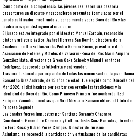
Como parte de la competencia, las jóvenes realizaron una pasarela,
presentaron un discurso y respondieron preguntas formuladas por el
jurado calificador, mostrando su conocimiento sobre Boca del Río y las
tradiciones que distinguen al municipio.
El jurado estuvo integrado por el Maestro Manuel Zardain, reconocido
pintor y artista plástico; Jazheel Herrera San Román, directora de la
Academia de Danza Danzarela; Pedro Romera Bueno, presidente de la
Asociación de Hoteles y Moteles de Veracruz-Boca del Río; María Amparo
González Mata, directora de Green Oaks School; y Miguel Hernández
Rodríguez, destacado exfutbolista y entrenador.
Tras una destacada participación de todas las concursantes, la joven Danna
Samantha Díaz Andrade, de 19 años de edad, fue elegida como Doncella del
Mar 2026, al distinguirse por exaltar con orgullo las tradiciones y la
identidad de Boca del Río. Como Princesa Primera fue nombrada Itzel
Enríquez Zamudio, mientras que Nirel Mexicano Sámano obtuvo el título de
Princesa Segunda.
Las bandas fueron impuestas por Santiago Caramés Chaparro,
Coordinador General de Comercio y Cultura; Jesús Sanz Barradas, Director
de Foro Boca; y Rubén Pérez Campos, Director de Turismo.
Asimismo, se reconoció la participación y entusiasmo de las candidatas