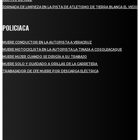
JORNADA DE LIMPIEZA EN LA PISTA DE ATLETISMO DE TIERRA BLANCA EL VIEJO
POLICIACA
MUERE CONDUCTOR EN LA AUTOPISTA A VERACRUZ
MUERE MOTOCICLISTA EN LA AUTOPISTA LA TINAJA A COSOLEACAQUE
MUERE MUJER CUANDO SE DIRIGÍA A SU TRABAJO
MUERE SOLO Y OLVIDADO A ORILLAS DE LA CARRETERA
TRABAJADOR DE CFE MUERE POR DESCARGA ELÉCTRICA
REGIONAL
QUIEBRA EL INGENIO SAN PEDRO EN VERACRUZ; MILES DE PRODUCTORES Y
OBREROS QUEDAN A LA DERIVA
INICIAN TRABAJOS DE LIMPIEZA EN EL RÍO CHINO Y SUPERVISAN OBRAS DE
AGUA EN LA CUENCA DEL PAPALOAPAN
-COMUNIDAD Y GOBIERNO MUNICIPAL-
SE CORONA ISLA COMO EL GIGANTE PIÑERO DE MÉXICO; ENCABEZA VERACRUZ