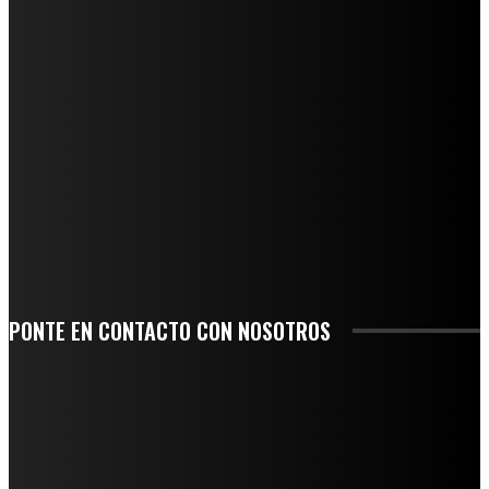
REGIONAL
QUIEBRA EL INGENIO SAN PEDRO EN VERACRUZ; MILES DE PRODUCTORES Y
OBREROS QUEDAN A LA DERIVA
INICIAN TRABAJOS DE LIMPIEZA EN EL RÍO CHINO Y SUPERVISAN OBRAS DE
AGUA EN LA CUENCA DEL PAPALOAPAN
-COMUNIDAD Y GOBIERNO MUNICIPAL-
SE CORONA ISLA COMO EL GIGANTE PIÑERO DE MÉXICO; ENCABEZA VERACRUZ
LIDERAZGO NACIONAL
SAN MIGUEL SOYALTEPEC DESPIDE CON HONOR A CUATRO MUJERES QUE
CORRIERON POR EL ORGULLO DE SU PUEBLO
PONTE EN CONTACTO CON NOSOTROS