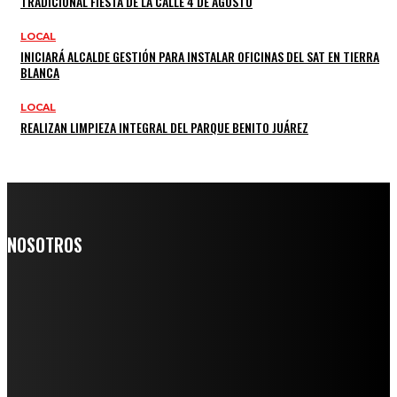
TRADICIONAL FIESTA DE LA CALLE 4 DE AGOSTO
LOCAL
INICIARÁ ALCALDE GESTIÓN PARA INSTALAR OFICINAS DEL SAT EN TIERRA
BLANCA
LOCAL
REALIZAN LIMPIEZA INTEGRAL DEL PARQUE BENITO JUÁREZ
NOSOTROS
Somos un medio digital de noticias y con un diario impreso que
llega a miles de personas día a día, nuestro objetivo es mantener
informado a todas aquellas personas que quieren estar enterados con
la información verídica y objetiva.
Crónica de Tierra Blanca