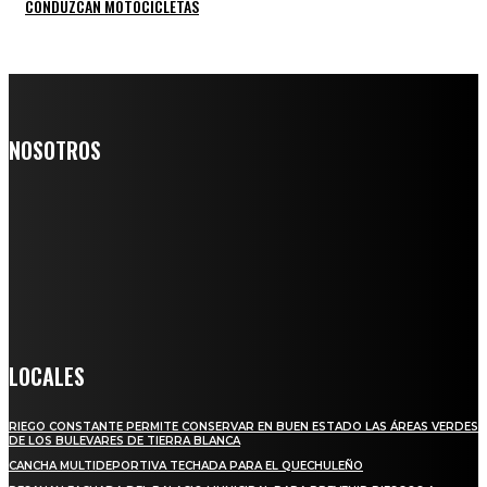
CONDUZCAN MOTOCICLETAS
NOSOTROS
Somos un medio digital de noticias y con un diario impreso que
llega a miles de personas día a día, nuestro objetivo es mantener
informado a todas aquellas personas que quieren estar enterados con
la información verídica y objetiva.
Crónica de Tierra Blanca
LOCALES
RIEGO CONSTANTE PERMITE CONSERVAR EN BUEN ESTADO LAS ÁREAS VERDES
DE LOS BULEVARES DE TIERRA BLANCA
CANCHA MULTIDEPORTIVA TECHADA PARA EL QUECHULEÑO