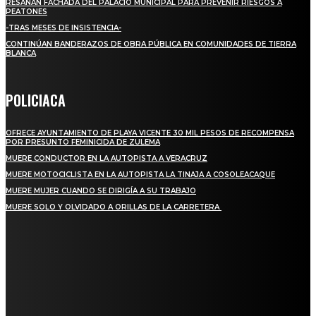
RESANAN FACHADA DEL PALACIO MUNICIPAL PARA PREVENIR RIESGOS A
PEATONES
-TRAS MESES DE INSISTENCIA-
CONTINÚAN BANDERAZOS DE OBRA PÚBLICA EN COMUNIDADES DE TIERRA
BLANCA
POLICIACA
OFRECE AYUNTAMIENTO DE PLAYA VICENTE 30 MIL PESOS DE RECOMPENSA
POR PRESUNTO FEMINICIDA DE ZULEMA
MUERE CONDUCTOR EN LA AUTOPISTA A VERACRUZ
MUERE MOTOCICLISTA EN LA AUTOPISTA LA TINAJA A COSOLEACAQUE
MUERE MUJER CUANDO SE DIRIGÍA A SU TRABAJO
MUERE SOLO Y OLVIDADO A ORILLAS DE LA CARRETERA
REGIONAL
QUIEBRA EL INGENIO SAN PEDRO EN VERACRUZ; MILES DE PRODUCTORES Y
OBREROS QUEDAN A LA DERIVA
INICIAN TRABAJOS DE LIMPIEZA EN EL RÍO CHINO Y SUPERVISAN OBRAS DE