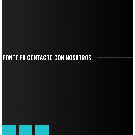
AGUA EN LA CUENCA DEL PAPALOAPAN
-COMUNIDAD Y GOBIERNO MUNICIPAL-
SE CORONA ISLA COMO EL GIGANTE PIÑERO DE MÉXICO; ENCABEZA VERACRUZ
LIDERAZGO NACIONAL
SAN MIGUEL SOYALTEPEC DESPIDE CON HONOR A CUATRO MUJERES QUE
CORRIERON POR EL ORGULLO DE SU PUEBLO
PONTE EN CONTACTO CON NOSOTROS