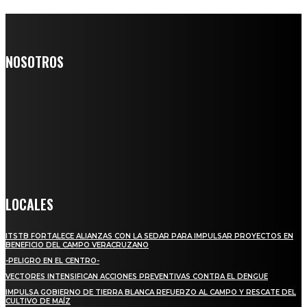
NOSOTROS
Somos un medio digital de noticias y con un diario impreso que
llega a miles de personas día a día, nuestro objetivo es mantener
informado a todas aquellas personas que quieren estar enterados con
la información verídica y objetiva.
Crónica de Tierra Blanca
LOCALES
ITSTB FORTALECE ALIANZAS CON LA SEDAR PARA IMPULSAR PROYECTOS EN
BENEFICIO DEL CAMPO VERACRUZANO
-PELIGRO EN EL CENTRO-
VECTORES INTENSIFICAN ACCIONES PREVENTIVAS CONTRA EL DENGUE
IMPULSA GOBIERNO DE TIERRA BLANCA REFUERZO AL CAMPO Y RESCATE DEL
CULTIVO DE MAÍZ