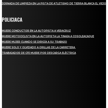
JORNADA DE LIMPIEZA EN LA PISTA DE ATLETISMO DE TIERRA BLANCA EL VIEJO
POLICIACA
MUERE CONDUCTOR EN LA AUTOPISTA A VERACRUZ
MUERE MOTOCICLISTA EN LA AUTOPISTA LA TINAJA A COSOLEACAQUE
MUERE MUJER CUANDO SE DIRIGÍA A SU TRABAJO
MUERE SOLO Y OLVIDADO A ORILLAS DE LA CARRETERA
TRABAJADOR DE CFE MUERE POR DESCARGA ELÉCTRICA
REGIONAL
QUIEBRA EL INGENIO SAN PEDRO EN VERACRUZ; MILES DE PRODUCTORES Y
OBREROS QUEDAN A LA DERIVA
INICIAN TRABAJOS DE LIMPIEZA EN EL RÍO CHINO Y SUPERVISAN OBRAS DE
AGUA EN LA CUENCA DEL PAPALOAPAN
-COMUNIDAD Y GOBIERNO MUNICIPAL-
SE CORONA ISLA COMO EL GIGANTE PIÑERO DE MÉXICO; ENCABEZA VERACRUZ
LIDERAZGO NACIONAL