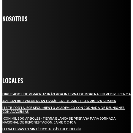
NOSOTROS
Somos un medio digital de noticias y con un diario impreso que
llega a miles de personas día a día, nuestro objetivo es mantener
informado a todas aquellas personas que quieren estar enterados con
la información verídica y objetiva.
Crónica de Tierra Blanca
LOCALES
DIPUTADOS DE VERACRUZ IRÁN POR INTERNA DE MORENA SIN PEDIR LICENCIA
APLICAN 800 VACUNAS ANTIRRÁBICAS DURANTE LA PRIMERA SEMANA
ITSTB FORTALECE SEGUIMIENTO ACADÉMICO CON JORNADA DE REUNIONES
CON ACADEMIAS
-CON MIL 500 ÁRBOLES- TIERRA BLANCA SE PREPARA PARA JORNADA
NACIONAL DE REFORESTACIÓN: JAIME OCHOA
LLEGA EL PASTO SINTÉTICO AL CÁSTULO DELFÍN