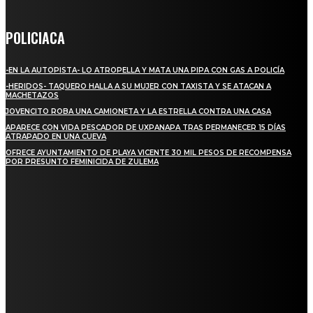
POLICIACA
-EN LA AUTOPISTA- LO ATROPELLA Y MATA UNA PIPA CON GAS A POLICÍA
-HERIDOS- TAQUERO HALLA A SU MUJER CON TAXISTA Y SE ATACAN A
MACHETAZOS
JOVENCITO ROBA UNA CAMIONETA Y LA ESTRELLA CONTRA UNA CASA
APARECE CON VIDA PESCADOR DE UXPANAPA TRAS PERMANECER 15 DÍAS
ATRAPADO EN UNA CUEVA
OFRECE AYUNTAMIENTO DE PLAYA VICENTE 30 MIL PESOS DE RECOMPENSA
POR PRESUNTO FEMINICIDA DE ZULEMA
REGIONAL
NUEVA BUENA VISTA AVANZA CON LA PAVIMENTACIÓN DE UNA DE SUS
PRINCIPALES CALLES
QUIEBRA EL INGENIO SAN PEDRO EN VERACRUZ; MILES DE PRODUCTORES Y
OBREROS QUEDAN A LA DERIVA
INICIAN TRABAJOS DE LIMPIEZA EN EL RÍO CHINO Y SUPERVISAN OBRAS DE
AGUA EN LA CUENCA DEL PAPALOAPAN