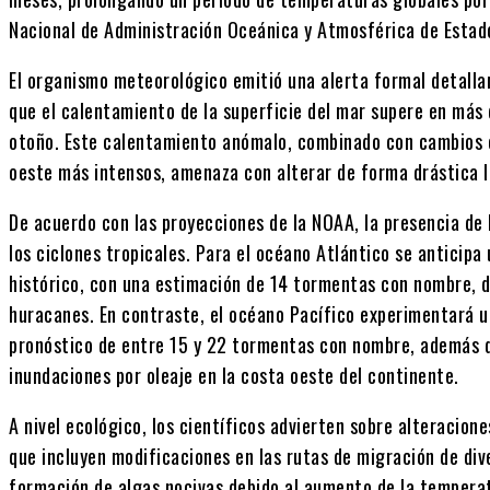
Nacional de Administración Oceánica y Atmosférica de Estados
El organismo meteorológico emitió una alerta formal detall
que el calentamiento de la superficie del mar supere en más 
otoño. Este calentamiento anómalo, combinado con cambios en
oeste más intensos, amenaza con alterar de forma drástica l
De acuerdo con las proyecciones de la NOAA, la presencia de
los ciclones tropicales. Para el océano Atlántico se anticip
histórico, con una estimación de 14 tormentas con nombre, de
huracanes. En contraste, el océano Pacífico experimentará un
pronóstico de entre 15 y 22 tormentas con nombre, además d
inundaciones por oleaje en la costa oeste del continente.
A nivel ecológico, los científicos advierten sobre alteracion
que incluyen modificaciones en las rutas de migración de div
formación de algas nocivas debido al aumento de la tempera