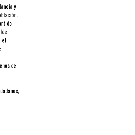
lancia y
oblación.
artido
alde
 el
e
echos de
iudadanos,