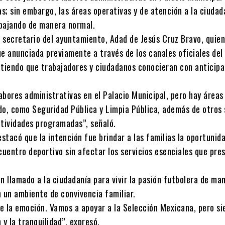
as; sin embargo, las áreas operativas y de atención a la ciudad
bajando de manera normal.
l secretario del ayuntamiento, Adad de Jesús Cruz Bravo, quien
ue anunciada previamente a través de los canales oficiales del
itiendo que trabajadores y ciudadanos conocieran con anticipa
abores administrativas en el Palacio Municipal, pero hay áreas
do, como Seguridad Pública y Limpia Pública, además de otros 
ctividades programadas”, señaló.
estacó que la intención fue brindar a las familias la oportunid
cuentro deportivo sin afectar los servicios esenciales que pres
n llamado a la ciudadanía para vivir la pasión futbolera de ma
n un ambiente de convivencia familiar.
e la emoción. Vamos a apoyar a la Selección Mexicana, pero s
 y la tranquilidad”, expresó.