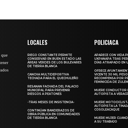
LOCALES
POLICIACA
o que
RIEGO CONSTANTE PERMITE
APARECE CON VIDA 
CONSERVAR EN BUEN ESTADO LAS
UXPANAPA TRAS PER
tener
ÁREAS VERDES DE LOS BULEVARES
DÍAS ATRAPADO EN 
DE TIERRA BLANCA
rados
OFRECE AYUNTAMIEN
CANCHA MULTIDEPORTIVA
VICENTE 30 MIL PESO
TECHADA PARA EL QUECHULEÑO
RECOMPENSA POR P
FEMINICIDA DE ZULE
RESANAN FACHADA DEL PALACIO
MUNICIPAL PARA PREVENIR
MUERE CONDUCTOR 
RIESGOS A PEATONES
AUTOPISTA A VERAC
-TRAS MESES DE INSISTENCIA-
MUERE MOTOCICLISTA
AUTOPISTA LA TINAJ
COSOLEACAQUE
CONTINÚAN BANDERAZOS DE
OBRA PÚBLICA EN COMUNIDADES
DE TIERRA BLANCA
MUERE MUJER CUANDO
A SU TRABAJO