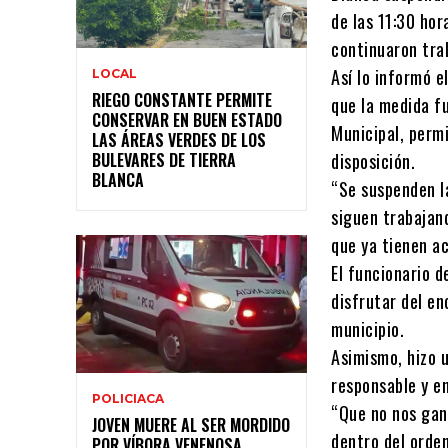
de las 11:30 hor
continuaron tra
Así lo informó e
LOCAL
RIEGO CONSTANTE PERMITE
que la medida f
CONSERVAR EN BUEN ESTADO
Municipal, perm
LAS ÁREAS VERDES DE LOS
BULEVARES DE TIERRA
disposición.
BLANCA
“Se suspenden l
siguen trabajan
que ya tienen a
El funcionario d
disfrutar del en
municipio.
Asimismo, hizo u
responsable y e
POLICIACA
“Que no nos gan
JOVEN MUERE AL SER MORDIDO
dentro del orden
POR VÍBORA VENENOSA