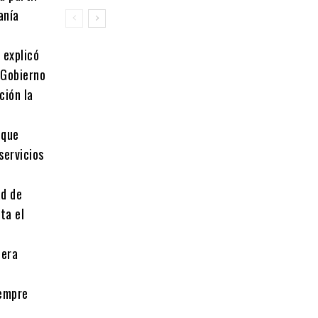
anía
 explicó
 Gobierno
ción la
 que
servicios
ad de
ta el
nera
iempre