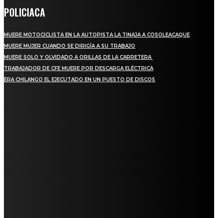
POLICIACA
MUERE MOTOCICLISTA EN LA AUTOPISTA LA TINAJA A COSOLEACAQUE
MUERE MUJER CUANDO SE DIRIGÍA A SU TRABAJO
MUERE SOLO Y OLVIDADO A ORILLAS DE LA CARRETERA
TRABAJADOR DE CFE MUERE POR DESCARGA ELÉCTRICA
ERA CHILANGO EL EJECUTADO EN UN PUESTO DE DISCOS
REGIONAL
QUIEBRA EL INGENIO SAN PEDRO EN VERACRUZ; MILES DE PRODUCTORES Y
OBREROS QUEDAN A LA DERIVA
INICIAN TRABAJOS DE LIMPIEZA EN EL RÍO CHINO Y SUPERVISAN OBRAS DE
AGUA EN LA CUENCA DEL PAPALOAPAN
-COMUNIDAD Y GOBIERNO MUNICIPAL-
SE CORONA ISLA COMO EL GIGANTE PIÑERO DE MÉXICO; ENCABEZA VERACRUZ
LIDERAZGO NACIONAL
SAN MIGUEL SOYALTEPEC DESPIDE CON HONOR A CUATRO MUJERES QUE
CORRIERON POR EL ORGULLO DE SU PUEBLO