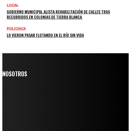
LOCAL
GOBIERNO MUNICIPAL ALISTA REHABILITACIÓN DE CALLES TRAS
RECORRIDOS EN COLONIAS DE TIERRA BLANCA
POLICIACA
LO VIERON PASAR FLOTANDO EN EL RÍO SIN VIDA
NOSOTROS
Somos un medio digital de noticias y con un diario impreso que
llega a miles de personas día a día, nuestro objetivo es mantener
informado a todas aquellas personas que quieren estar enterados con
la información verídica y objetiva.
Crónica de Tierra Blanca