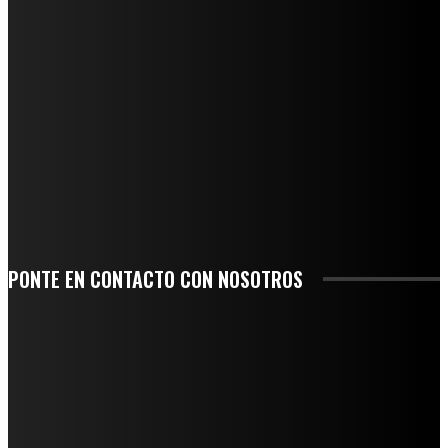
REGIONAL
-COMUNIDAD Y GOBIERNO MUNICIPAL-
SE CORONA ISLA COMO EL GIGANTE PIÑERO DE MÉXICO; ENCABEZA VERACRUZ
LIDERAZGO NACIONAL
SAN MIGUEL SOYALTEPEC DESPIDE CON HONOR A CUATRO MUJERES QUE
CORRIERON POR EL ORGULLO DE SU PUEBLO
COMUNIDADES UNIDAS CONTRA EL MOSQUITO TRANSMISOR
-UNIDOS CONTRA EL DENGUE-
PONTE EN CONTACTO CON NOSOTROS