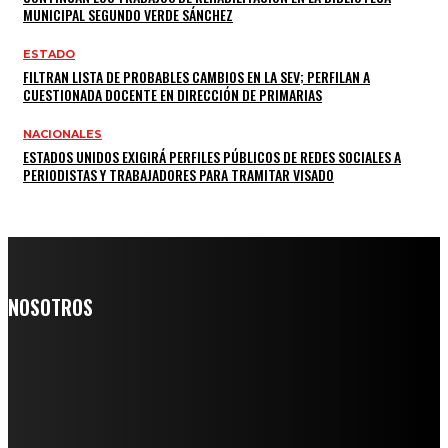
MUNICIPAL SEGUNDO VERDE SÁNCHEZ
ESTADO
FILTRAN LISTA DE PROBABLES CAMBIOS EN LA SEV; PERFILAN A
CUESTIONADA DOCENTE EN DIRECCIÓN DE PRIMARIAS
NACIONALES
ESTADOS UNIDOS EXIGIRÁ PERFILES PÚBLICOS DE REDES SOCIALES A
PERIODISTAS Y TRABAJADORES PARA TRAMITAR VISADO
NOSOTROS
Somos un medio digital de noticias y con un diario impreso que
llega a miles de personas día a día, nuestro objetivo es mantener
informado a todas aquellas personas que quieren estar enterados con
la información verídica y objetiva.