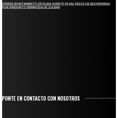
OFRECE AYUNTAMIENTO DE PLAYA VICENTE 30 MIL PESOS DE RECOMPENSA
POR PRESUNTO FEMINICIDA DE ZULEMA
REGIONAL
NUEVA BUENA VISTA AVANZA CON LA PAVIMENTACIÓN DE UNA DE SUS
PRINCIPALES CALLES
QUIEBRA EL INGENIO SAN PEDRO EN VERACRUZ; MILES DE PRODUCTORES Y
OBREROS QUEDAN A LA DERIVA
INICIAN TRABAJOS DE LIMPIEZA EN EL RÍO CHINO Y SUPERVISAN OBRAS DE
AGUA EN LA CUENCA DEL PAPALOAPAN
-COMUNIDAD Y GOBIERNO MUNICIPAL-
SE CORONA ISLA COMO EL GIGANTE PIÑERO DE MÉXICO; ENCABEZA VERACRUZ
LIDERAZGO NACIONAL
PONTE EN CONTACTO CON NOSOTROS