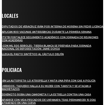
Crónica de Tierra Blanca
LOCALES
DIPUTADOS DE VERACRUZ IRÁN POR INTERNA DE MORENA SIN PEDIR LICENCIA
APLICAN 800 VACUNAS ANTIRRÁBICAS DURANTE LA PRIMERA SEMANA
ITSTB FORTALECE SEGUIMIENTO ACADÉMICO CON JORNADA DE REUNIONES
CON ACADEMIAS
-CON MIL 500 ÁRBOLES- TIERRA BLANCA SE PREPARA PARA JORNADA
NACIONAL DE REFORESTACIÓN: JAIME OCHOA
LLEGA EL PASTO SINTÉTICO AL CÁSTULO DELFÍN
POLICIACA
-EN LA AUTOPISTA- LO ATROPELLA Y MATA UNA PIPA CON GAS A POLICÍA
-HERIDOS- TAQUERO HALLA A SU MUJER CON TAXISTA Y SE ATACAN A
MACHETAZOS
JOVENCITO ROBA UNA CAMIONETA Y LA ESTRELLA CONTRA UNA CASA
APARECE CON VIDA PESCADOR DE UXPANAPA TRAS PERMANECER 15 DÍAS
ATRAPADO EN UNA CUEVA