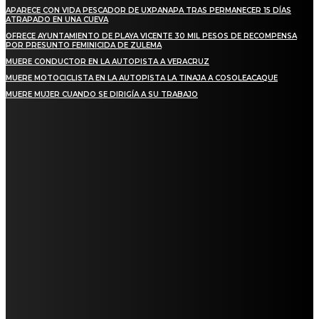
APARECE CON VIDA PESCADOR DE UXPANAPA TRAS PERMANECER 15 DÍAS
ATRAPADO EN UNA CUEVA
OFRECE AYUNTAMIENTO DE PLAYA VICENTE 30 MIL PESOS DE RECOMPENSA
POR PRESUNTO FEMINICIDA DE ZULEMA
MUERE CONDUCTOR EN LA AUTOPISTA A VERACRUZ
MUERE MOTOCICLISTA EN LA AUTOPISTA LA TINAJA A COSOLEACAQUE
MUERE MUJER CUANDO SE DIRIGÍA A SU TRABAJO
REGIONAL
QUIEBRA EL INGENIO SAN PEDRO EN VERACRUZ; MILES DE PRODUCTORES Y
OBREROS QUEDAN A LA DERIVA
INICIAN TRABAJOS DE LIMPIEZA EN EL RÍO CHINO Y SUPERVISAN OBRAS DE
AGUA EN LA CUENCA DEL PAPALOAPAN
-COMUNIDAD Y GOBIERNO MUNICIPAL-
SE CORONA ISLA COMO EL GIGANTE PIÑERO DE MÉXICO; ENCABEZA VERACRUZ
LIDERAZGO NACIONAL
SAN MIGUEL SOYALTEPEC DESPIDE CON HONOR A CUATRO MUJERES QUE
CORRIERON POR EL ORGULLO DE SU PUEBLO