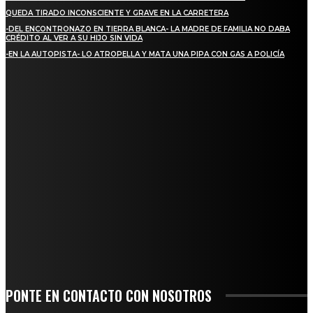
QUEDA TIRADO INCONSCIENTE Y GRAVE EN LA CARRETERA
-DEL ENCONTRONAZO EN TIERRA BLANCA- LA MADRE DE FAMILIA NO DABA
CRÉDITO AL VER A SU HIJO SIN VIDA
-EN LA AUTOPISTA- LO ATROPELLA Y MATA UNA PIPA CON GAS A POLICÍA
REGIONAL
ALCALDESA MARYJOSE GAMBOA TORALES PRESENTA 17 NUEVOS MÓDULOS
COMERCIALES
NUEVA BUENA VISTA AVANZA CON LA PAVIMENTACIÓN DE UNA DE SUS
PRINCIPALES CALLES
QUIEBRA EL INGENIO SAN PEDRO EN VERACRUZ; MILES DE PRODUCTORES Y
OBREROS QUEDAN A LA DERIVA
INICIAN TRABAJOS DE LIMPIEZA EN EL RÍO CHINO Y SUPERVISAN OBRAS DE
AGUA EN LA CUENCA DEL PAPALOAPAN
-COMUNIDAD Y GOBIERNO MUNICIPAL-
PONTE EN CONTACTO CON NOSOTROS