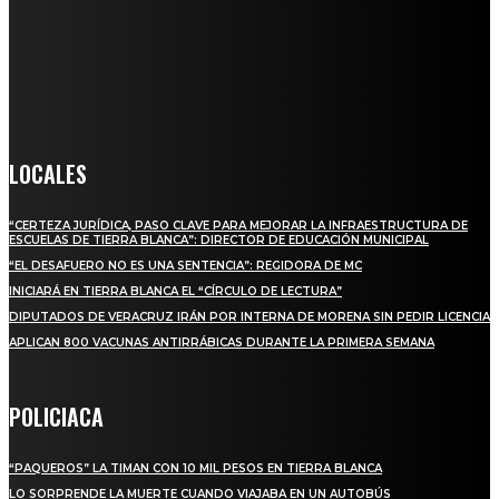
Somos un medio digital de noticias y con un diario impreso que
llega a miles de personas día a día, nuestro objetivo es mantener
informado a todas aquellas personas que quieren estar enterados con
la información verídica y objetiva.
Crónica de Tierra Blanca
LOCALES
“CERTEZA JURÍDICA, PASO CLAVE PARA MEJORAR LA INFRAESTRUCTURA DE
ESCUELAS DE TIERRA BLANCA”: DIRECTOR DE EDUCACIÓN MUNICIPAL
“EL DESAFUERO NO ES UNA SENTENCIA”: REGIDORA DE MC
INICIARÁ EN TIERRA BLANCA EL “CÍRCULO DE LECTURA”
DIPUTADOS DE VERACRUZ IRÁN POR INTERNA DE MORENA SIN PEDIR LICENCIA
APLICAN 800 VACUNAS ANTIRRÁBICAS DURANTE LA PRIMERA SEMANA
POLICIACA
“PAQUEROS” LA TIMAN CON 10 MIL PESOS EN TIERRA BLANCA
LO SORPRENDE LA MUERTE CUANDO VIAJABA EN UN AUTOBÚS