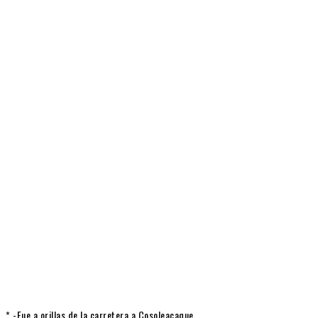
*.-Fue a orillas de la carretera a Cosoleacaque.