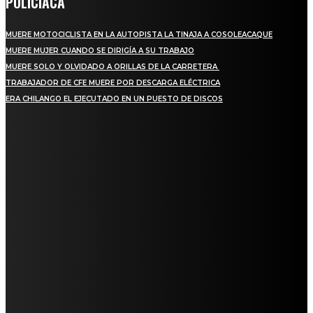
POLICIACA
MUERE MOTOCICLISTA EN LA AUTOPISTA LA TINAJA A COSOLEACAQUE
MUERE MUJER CUANDO SE DIRIGÍA A SU TRABAJO
MUERE SOLO Y OLVIDADO A ORILLAS DE LA CARRETERA
TRABAJADOR DE CFE MUERE POR DESCARGA ELÉCTRICA
ERA CHILANGO EL EJECUTADO EN UN PUESTO DE DISCOS
REGIONAL
QUIEBRA EL INGENIO SAN PEDRO EN VERACRUZ; MILES DE PRODUCTORES Y
OBREROS QUEDAN A LA DERIVA
INICIAN TRABAJOS DE LIMPIEZA EN EL RÍO CHINO Y SUPERVISAN OBRAS DE
AGUA EN LA CUENCA DEL PAPALOAPAN
-COMUNIDAD Y GOBIERNO MUNICIPAL-
SE CORONA ISLA COMO EL GIGANTE PIÑERO DE MÉXICO; ENCABEZA VERACRUZ
LIDERAZGO NACIONAL
SAN MIGUEL SOYALTEPEC DESPIDE CON HONOR A CUATRO MUJERES QUE
CORRIERON POR EL ORGULLO DE SU PUEBLO