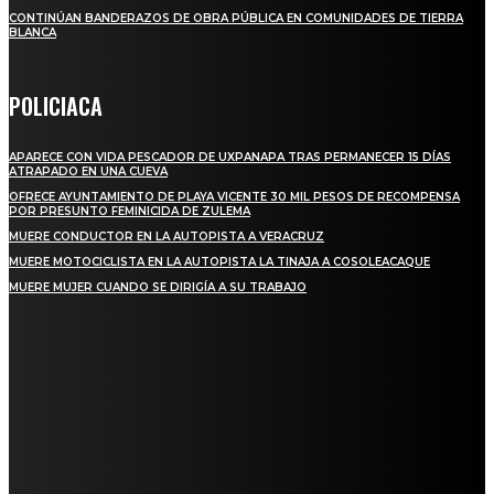
CONTINÚAN BANDERAZOS DE OBRA PÚBLICA EN COMUNIDADES DE TIERRA
BLANCA
POLICIACA
APARECE CON VIDA PESCADOR DE UXPANAPA TRAS PERMANECER 15 DÍAS
ATRAPADO EN UNA CUEVA
OFRECE AYUNTAMIENTO DE PLAYA VICENTE 30 MIL PESOS DE RECOMPENSA
POR PRESUNTO FEMINICIDA DE ZULEMA
MUERE CONDUCTOR EN LA AUTOPISTA A VERACRUZ
MUERE MOTOCICLISTA EN LA AUTOPISTA LA TINAJA A COSOLEACAQUE
MUERE MUJER CUANDO SE DIRIGÍA A SU TRABAJO
REGIONAL
QUIEBRA EL INGENIO SAN PEDRO EN VERACRUZ; MILES DE PRODUCTORES Y
OBREROS QUEDAN A LA DERIVA
INICIAN TRABAJOS DE LIMPIEZA EN EL RÍO CHINO Y SUPERVISAN OBRAS DE
AGUA EN LA CUENCA DEL PAPALOAPAN
-COMUNIDAD Y GOBIERNO MUNICIPAL-