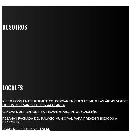
NOSOTROS
Somos un medio digital de noticias y con un diario impreso que
llega a miles de personas día a día, nuestro objetivo es mantener
informado a todas aquellas personas que quieren estar enterados con
la información verídica y objetiva.
Crónica de Tierra Blanca
LOCALES
RIEGO CONSTANTE PERMITE CONSERVAR EN BUEN ESTADO LAS ÁREAS VERDES
DE LOS BULEVARES DE TIERRA BLANCA
CANCHA MULTIDEPORTIVA TECHADA PARA EL QUECHULEÑO
RESANAN FACHADA DEL PALACIO MUNICIPAL PARA PREVENIR RIESGOS A
PEATONES
-TRAS MESES DE INSISTENCIA-