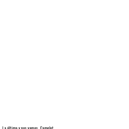
La última y nos vamos. Camelot.