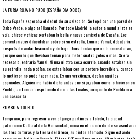
LA FURIA ROJA NO PUDO (ESPAÑA DIA DOCE)
Toda España esperaba el debut de su selección. Se topó con una pared de
Cabo Verde, o algo así llamado. Por todo Madrid la euforia mundialista se
veía, chicos y chicas portaban la bella y nueva camiseta de España. Los
comentaristas dilucidaban sobre si su estrella, Lamine Yamal, debutaría,
después de andar lesionado y de baja. Unos decían que no lo necesitaban,
porque con lo que llevaban tenían para meter cuatro goles o más. Si era
necesario, entraría Yamal, Ni una ni otra cosa ocurrió, cuando estaban sin
su estrella, nada podían, se estrellaban con un portero increíble y, cuando
lo metieron no pudo hacer nada. Es una vergüenza, decían aquí los
españoles. Alguien me había dicho antes que si jugaban como lo hicieron en
Puebla, se fueran despidiendo de ir a las finales, aunque lo de Puebla era
una cascarita.
RUMBO A TOLEDO
Temprano, para regresar a ver el juego partimos a Toledo, la ciudad
patrimonio Cultural de la Humanidad, única en el mundo donde se asentaron
las tres culturas y la tierra del Greco, su pintor afamado. Sigue estando
como se ve, bella y milenaria. El tren AVE nos lleva en casi 40 minutos, hacía