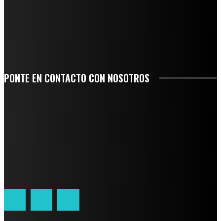
SE CORONA ISLA COMO EL GIGANTE PIÑERO DE MÉXICO; ENCABEZA VERACRUZ
LIDERAZGO NACIONAL
SAN MIGUEL SOYALTEPEC DESPIDE CON HONOR A CUATRO MUJERES QUE
CORRIERON POR EL ORGULLO DE SU PUEBLO
PONTE EN CONTACTO CON NOSOTROS