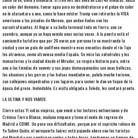
un calor del demonio, tomar agua para no deshidratarse y el golpe de calor
no lo atarantara a uno, como lo hace míster Trump con retirarles la VISA
americana a los picudos de Morena, que andan liados con los
narcotraficantes. Al llegar a su bella terminal todo en fierro, uno se
asombra, aunque ya se haya venido unas varias veces. A la puerta está el
camioncito turístico que por 20 euros por persona te va mostrando la
ciudad y con un guía de audífono muestra esos encantos donde el río Tajo
les atraviesa, como atraviesa media España. Se mira las catedrales y los
monasterios y la ciudad desde el Mirador, se respira historia pura, entra
uno a las tiendas de suvenir y sus joyas damasquinadas son unas bellezas,
los abanicos y las gorras y las bolsas mandaderas, pulula mucho turismo,
sus callejones empedrados y sus lugares para comer le dan un toque de la
época del greco. Inolvidable. Es visita obligada a Toledo, les contaré pronto.
LA ULTIMA Y NOS VAMOS
Cierro estas 11 notas viajeras, que envié a los lectores notiverianos y de
Crónica Tierra Blanca, mañana empaco y tomo el vuelo de regreso de
Madrid a CDMX. Un poco con dificultades, porque por el capricho roñoso de
Ya Saben Quién, el aeropuerto Juárez está pujando ahora con los turistas
del Mundial y nos cambiaron vuelos a todas horas, tendremos un tiempo de