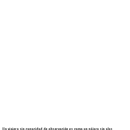
Un viajero sin capacidad de observación es como un pájaro sin alas.