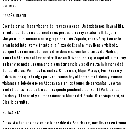
Camelot
ESPAÑA DIA 10
Escribo estas líneas víspera del regreso a casa. Un taxista nos lleva al Riu,
el hotel donde ahora pernoctamos porque Liabeny estaba full. La jefa
Marymar, que comanda este grupo con Luis Zepeda, reservó aquí en este
gran hotel inteligente frente a la Plaza de España, muy lleno y visitado,
porque tiene un mirador con vidrio donde se ven las alturas de Madrid,
como La Atalaya del Emperador Diez en Orizaba, solo que aquí altísimo, hay
un bar y se mete uno una chela o un tentempié y se disfruta la inmensidad
de las alturas. Venimos los nietos: Chicharito, Majo, Maraya, Fer, Sophie y
Fabrizio, nos queda algo por ver, iremos hoy al teatro madrileño y mañana
viajamos a Toledo que en Atocha sale en los trenes de cercanías. La gran
ciudad de las Tres Culturas, nos quedó pendiente por ver El Valle de los
Caídos y El Escorial y el impresionante Museo del Prado. Otro viaje será, si
Dios lo permite.
EL TAXISTA
El taxista hablaba pestes de la presidenta Sheinbaum, nos llevaba en tramo
corto y habló de que nos pusiéramos truchas, porque así empezó Venezuela