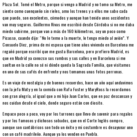
Plaza Sol. Tomé el Metro, porque si vengo a Madrid y no tomo su Metro, me
siento como cuenqueño sin rieles, amo los trenes y a ellos me subo cada
que puedo, son excelentes, cómodos y aunque han tenido unos accidentes
van muy seguros. Guillermo Rivas me escribió desde Córdoba si no me daba
miedo subirme, porque van a más de 160 kilómetros, soy un poco como
Picasso, cuando dijo: “No le temo a la muerte, le tengo miedo al avión”. Y
Consuelo Diez, prima de mi esposa que tiene años viviendo en Barcelona me
regañó porque escribí que me gusta Barcelona, pero prefiero Madrid, es
que en Madrid ya conozco sus rumbos y sus calles y en Barcelona si me
sueltan en la calle no sé ni dónde queda la Sagrada Familia, que visitamos
en uno de sus cafés de enfrente y nos tomamos unas fotos perronas.
Es un viaje de nostalgia y de buenos recuerdos, hace un año aquí anduvimos
con la jefa Maty y en la comida con Rafa Fuster y MaryRoss la recordamos
con gran alegría, al igual que a mi hijo Juan Carlos, que en paz descansan y
nos cuidan desde el cielo, donde seguro están con diosito.
Empaco poco a poco, voy por los turrones que llevo de suvenir para regalos
y por los famosos y dichosos sobados, que en el Corte Inglés compro,
aunque son cantábricos son todo un éxito y mi costumbre es desayunar uno
con un café madrileño. Aunque ya los venden en Puebla.