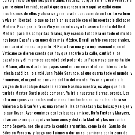
y mire cómo terminó, resultó que era venezolano y aquí se exilió como
muchísimos de ellos y ahora se gana la vida conduciendo un taxi. Le va bien
y vive en libertad, lo que no tenía en su pueblo con el insoportable dictador
Maduro. Paso por la Gran Vía y en un rato voy a la señera tienda del Real
Madrid, para las compritas finales, hay esencia futbolera en todo el mundo,
hoy juega España y en unos días más México. Brasil sufrió con esos rivales,
pero sacó al menos un punto. El Papa tuvo una gira impresionante, en el
Vaticano se dieron cuenta que hay que sacarlo a la calle, cautivó a los
españoles y él mismo se asombró del poder de un Papa y eso que no ha ido
a México, allá es donde los papas sienten que en verdad son líderes de la
iglesia católica, lo sintió Juan Pablo Segundo, al que quería todo el mundo, y
Francisco, el argentino que vino del fin del mundo. Rezarle y orarle a la
Virgen de Guadalupe desde la enorme Basílica nuestra, es algo que ni la
tarjeta Master Card puede comprar. Ya irá a nuestras tierras, pronto. Los
afro europeos venden las imitaciones bien hechas en las calles, ahora se
vinieron a la Gran Vía y es una romería, las camisetas y las bolsas y relojes y
lo que lleven. Ayer comimos con los buenos amigos, Rafa Fuster y Maryoss,
el veracruzano que aquí vive hace años y disfruta Madrid y las cercanías
como Segovia, nos dio gusto la comida argentina, como la del Gaucho de
Siles en Veracruz y luego nos fuimos a dar un rol caminero por la zona de