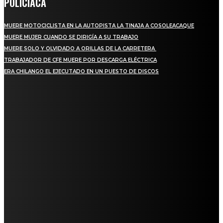
POLICIACA
MUERE MOTOCICLISTA EN LA AUTOPISTA LA TINAJA A COSOLEACAQUE
MUERE MUJER CUANDO SE DIRIGÍA A SU TRABAJO
MUERE SOLO Y OLVIDADO A ORILLAS DE LA CARRETERA
TRABAJADOR DE CFE MUERE POR DESCARGA ELÉCTRICA
ERA CHILANGO EL EJECUTADO EN UN PUESTO DE DISCOS
REGIONAL
QUIEBRA EL INGENIO SAN PEDRO EN VERACRUZ; MILES DE PRODUCTORES Y
OBREROS QUEDAN A LA DERIVA
INICIAN TRABAJOS DE LIMPIEZA EN EL RÍO CHINO Y SUPERVISAN OBRAS DE
AGUA EN LA CUENCA DEL PAPALOAPAN
-COMUNIDAD Y GOBIERNO MUNICIPAL-
SE CORONA ISLA COMO EL GIGANTE PIÑERO DE MÉXICO; ENCABEZA VERACRUZ
LIDERAZGO NACIONAL
SAN MIGUEL SOYALTEPEC DESPIDE CON HONOR A CUATRO MUJERES QUE
CORRIERON POR EL ORGULLO DE SU PUEBLO