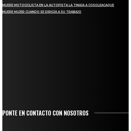
MUERE MOTOCICLISTA EN LA AUTOPISTA LA TINAJA A COSOLEACAQUE
MUERE MUJER CUANDO SE DIRIGÍA A SU TRABAJO
REGIONAL
QUIEBRA EL INGENIO SAN PEDRO EN VERACRUZ; MILES DE PRODUCTORES Y
OBREROS QUEDAN A LA DERIVA
INICIAN TRABAJOS DE LIMPIEZA EN EL RÍO CHINO Y SUPERVISAN OBRAS DE
AGUA EN LA CUENCA DEL PAPALOAPAN
-COMUNIDAD Y GOBIERNO MUNICIPAL-
SE CORONA ISLA COMO EL GIGANTE PIÑERO DE MÉXICO; ENCABEZA VERACRUZ
LIDERAZGO NACIONAL
SAN MIGUEL SOYALTEPEC DESPIDE CON HONOR A CUATRO MUJERES QUE
CORRIERON POR EL ORGULLO DE SU PUEBLO
PONTE EN CONTACTO CON NOSOTROS