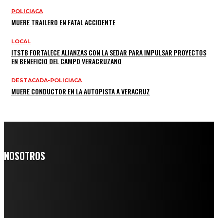
POLICIACA
MUERE TRAILERO EN FATAL ACCIDENTE
LOCAL
ITSTB FORTALECE ALIANZAS CON LA SEDAR PARA IMPULSAR PROYECTOS
EN BENEFICIO DEL CAMPO VERACRUZANO
DESTACADA-POLICIACA
MUERE CONDUCTOR EN LA AUTOPISTA A VERACRUZ
NOSOTROS
Somos un medio digital de noticias y con un diario impreso que
llega a miles de personas día a día, nuestro objetivo es mantener
informado a todas aquellas personas que quieren estar enterados con
la información verídica y objetiva.