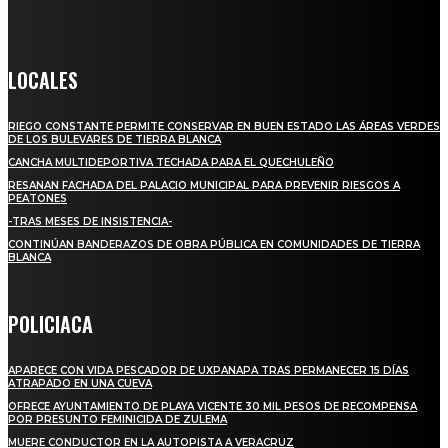
Crónica de Tierra Blanca
LOCALES
RIEGO CONSTANTE PERMITE CONSERVAR EN BUEN ESTADO LAS ÁREAS VERDES
DE LOS BULEVARES DE TIERRA BLANCA
CANCHA MULTIDEPORTIVA TECHADA PARA EL QUECHULEÑO
RESANAN FACHADA DEL PALACIO MUNICIPAL PARA PREVENIR RIESGOS A
PEATONES
-TRAS MESES DE INSISTENCIA-
CONTINÚAN BANDERAZOS DE OBRA PÚBLICA EN COMUNIDADES DE TIERRA
BLANCA
POLICIACA
APARECE CON VIDA PESCADOR DE UXPANAPA TRAS PERMANECER 15 DÍAS
ATRAPADO EN UNA CUEVA
OFRECE AYUNTAMIENTO DE PLAYA VICENTE 30 MIL PESOS DE RECOMPENSA
POR PRESUNTO FEMINICIDA DE ZULEMA
MUERE CONDUCTOR EN LA AUTOPISTA A VERACRUZ