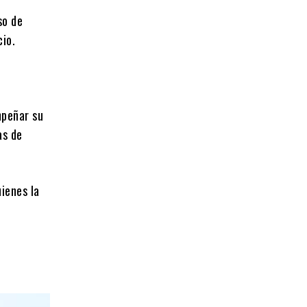
so de
cio.
mpeñar su
as de
ienes la