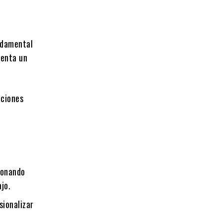
undamental
senta un
cciones
ionando
jo.
sionalizar