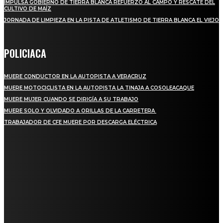
IMPULSA GOBIERNO DE TIERRA BLANCA REFUERZO AL CAMPO Y RESCATE DEL
CULTIVO DE MAÍZ
JORNADA DE LIMPIEZA EN LA PISTA DE ATLETISMO DE TIERRA BLANCA EL VIEJO
POLICIACA
MUERE CONDUCTOR EN LA AUTOPISTA A VERACRUZ
MUERE MOTOCICLISTA EN LA AUTOPISTA LA TINAJA A COSOLEACAQUE
MUERE MUJER CUANDO SE DIRIGÍA A SU TRABAJO
MUERE SOLO Y OLVIDADO A ORILLAS DE LA CARRETERA
TRABAJADOR DE CFE MUERE POR DESCARGA ELÉCTRICA
REGIONAL
QUIEBRA EL INGENIO SAN PEDRO EN VERACRUZ; MILES DE PRODUCTORES Y
OBREROS QUEDAN A LA DERIVA
INICIAN TRABAJOS DE LIMPIEZA EN EL RÍO CHINO Y SUPERVISAN OBRAS DE
AGUA EN LA CUENCA DEL PAPALOAPAN
-COMUNIDAD Y GOBIERNO MUNICIPAL-