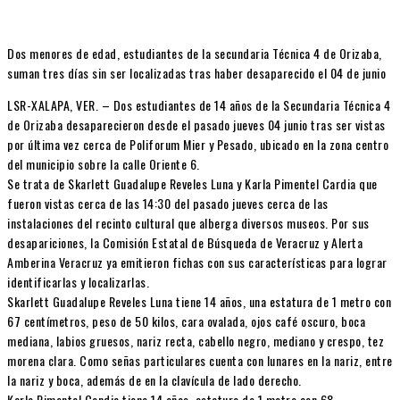
Dos menores de edad, estudiantes de la secundaria Técnica 4 de Orizaba,
suman tres días sin ser localizadas tras haber desaparecido el 04 de junio
LSR-XALAPA, VER. – Dos estudiantes de 14 años de la Secundaria Técnica 4
de Orizaba desaparecieron desde el pasado jueves 04 junio tras ser vistas
por última vez cerca de Poliforum Mier y Pesado, ubicado en la zona centro
del municipio sobre la calle Oriente 6.
Se trata de Skarlett Guadalupe Reveles Luna y Karla Pimentel Cardia que
fueron vistas cerca de las 14:30 del pasado jueves cerca de las
instalaciones del recinto cultural que alberga diversos museos. Por sus
desapariciones, la Comisión Estatal de Búsqueda de Veracruz y Alerta
Amberina Veracruz ya emitieron fichas con sus características para lograr
identificarlas y localizarlas.
Skarlett Guadalupe Reveles Luna tiene 14 años, una estatura de 1 metro con
67 centímetros, peso de 50 kilos, cara ovalada, ojos café oscuro, boca
mediana, labios gruesos, nariz recta, cabello negro, mediano y crespo, tez
morena clara. Como señas particulares cuenta con lunares en la nariz, entre
la nariz y boca, además de en la clavícula de lado derecho.
Karla Pimentel Candia tiene 14 años, estatura de 1 metro con 68