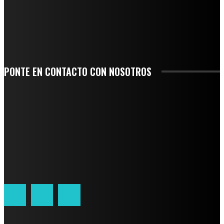
SE CORONA ISLA COMO EL GIGANTE PIÑERO DE MÉXICO; ENCABEZA VERACRUZ
LIDERAZGO NACIONAL
SAN MIGUEL SOYALTEPEC DESPIDE CON HONOR A CUATRO MUJERES QUE
CORRIERON POR EL ORGULLO DE SU PUEBLO
PONTE EN CONTACTO CON NOSOTROS