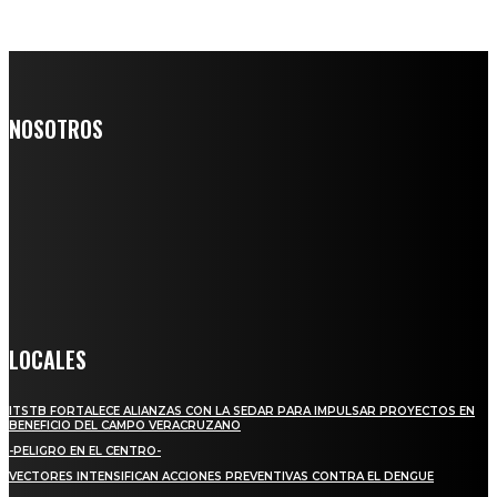
NOSOTROS
Somos un medio digital de noticias y con un diario impreso que
llega a miles de personas día a día, nuestro objetivo es mantener
informado a todas aquellas personas que quieren estar enterados con
la información verídica y objetiva.
Crónica de Tierra Blanca
LOCALES
ITSTB FORTALECE ALIANZAS CON LA SEDAR PARA IMPULSAR PROYECTOS EN
BENEFICIO DEL CAMPO VERACRUZANO
-PELIGRO EN EL CENTRO-
VECTORES INTENSIFICAN ACCIONES PREVENTIVAS CONTRA EL DENGUE