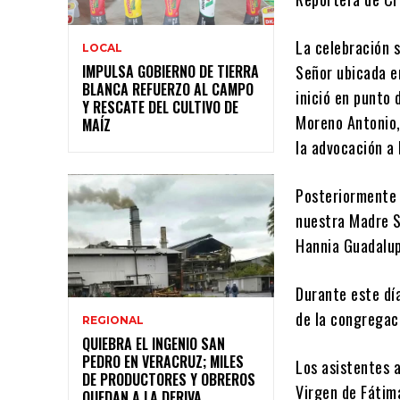
La celebración s
LOCAL
IMPULSA GOBIERNO DE TIERRA
Señor ubicada en
BLANCA REFUERZO AL CAMPO
inició en punto 
Y RESCATE DEL CULTIVO DE
Moreno Antonio,
MAÍZ
la advocación a 
Posteriormente s
nuestra Madre S
Hannia Guadalupe
Durante este día
de la congregaci
REGIONAL
QUIEBRA EL INGENIO SAN
PEDRO EN VERACRUZ; MILES
Los asistentes a
DE PRODUCTORES Y OBREROS
Virgen de Fátim
QUEDAN A LA DERIVA