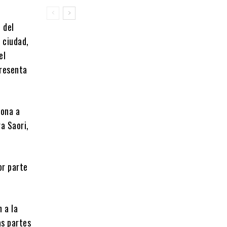
 del
 ciudad,
el
presenta
rona a
a Saori,
or parte
 a la
as partes