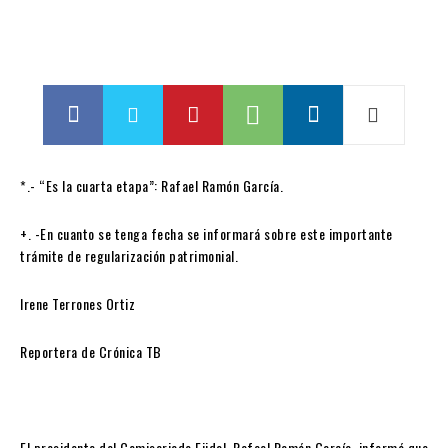
*.- “Es la cuarta etapa”: Rafael Ramón García.
+. -En cuanto se tenga fecha se informará sobre este importante
trámite de regularización patrimonial.
Irene Terrones Ortiz
Reportera de Crónica TB
El presidente del Comisariado Ejidal, Rafael Ramón García, informó que