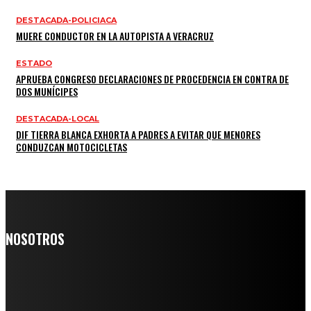
DESTACADA-POLICIACA
MUERE CONDUCTOR EN LA AUTOPISTA A VERACRUZ
ESTADO
APRUEBA CONGRESO DECLARACIONES DE PROCEDENCIA EN CONTRA DE
DOS MUNÍCIPES
DESTACADA-LOCAL
DIF TIERRA BLANCA EXHORTA A PADRES A EVITAR QUE MENORES
CONDUZCAN MOTOCICLETAS
NOSOTROS
Somos un medio digital de noticias y con un diario impreso que
llega a miles de personas día a día, nuestro objetivo es mantener
informado a todas aquellas personas que quieren estar enterados con