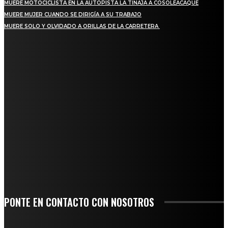
MUERE MOTOCICLISTA EN LA AUTOPISTA LA TINAJA A COSOLEACAQUE
MUERE MUJER CUANDO SE DIRIGÍA A SU TRABAJO
MUERE SOLO Y OLVIDADO A ORILLAS DE LA CARRETERA
REGIONAL
QUIEBRA EL INGENIO SAN PEDRO EN VERACRUZ; MILES DE PRODUCTORES Y
OBREROS QUEDAN A LA DERIVA
INICIAN TRABAJOS DE LIMPIEZA EN EL RÍO CHINO Y SUPERVISAN OBRAS DE
AGUA EN LA CUENCA DEL PAPALOAPAN
-COMUNIDAD Y GOBIERNO MUNICIPAL-
SE CORONA ISLA COMO EL GIGANTE PIÑERO DE MÉXICO; ENCABEZA VERACRUZ
LIDERAZGO NACIONAL
SAN MIGUEL SOYALTEPEC DESPIDE CON HONOR A CUATRO MUJERES QUE
CORRIERON POR EL ORGULLO DE SU PUEBLO
PONTE EN CONTACTO CON NOSOTROS