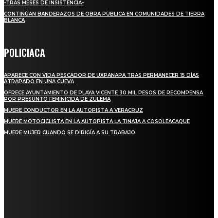
-TRAS MESES DE INSISTENCIA-
CONTINÚAN BANDERAZOS DE OBRA PÚBLICA EN COMUNIDADES DE TIERRA
BLANCA
POLICIACA
APARECE CON VIDA PESCADOR DE UXPANAPA TRAS PERMANECER 15 DÍAS
ATRAPADO EN UNA CUEVA
OFRECE AYUNTAMIENTO DE PLAYA VICENTE 30 MIL PESOS DE RECOMPENSA
POR PRESUNTO FEMINICIDA DE ZULEMA
MUERE CONDUCTOR EN LA AUTOPISTA A VERACRUZ
MUERE MOTOCICLISTA EN LA AUTOPISTA LA TINAJA A COSOLEACAQUE
MUERE MUJER CUANDO SE DIRIGÍA A SU TRABAJO
REGIONAL
QUIEBRA EL INGENIO SAN PEDRO EN VERACRUZ; MILES DE PRODUCTORES Y
OBREROS QUEDAN A LA DERIVA
INICIAN TRABAJOS DE LIMPIEZA EN EL RÍO CHINO Y SUPERVISAN OBRAS DE
AGUA EN LA CUENCA DEL PAPALOAPAN