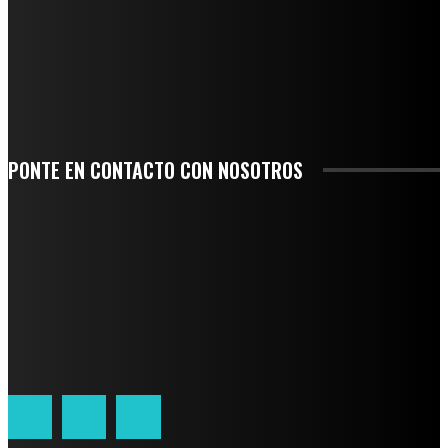
-COMUNIDAD Y GOBIERNO MUNICIPAL-
SE CORONA ISLA COMO EL GIGANTE PIÑERO DE MÉXICO; ENCABEZA VERACRUZ
LIDERAZGO NACIONAL
SAN MIGUEL SOYALTEPEC DESPIDE CON HONOR A CUATRO MUJERES QUE
CORRIERON POR EL ORGULLO DE SU PUEBLO
PONTE EN CONTACTO CON NOSOTROS