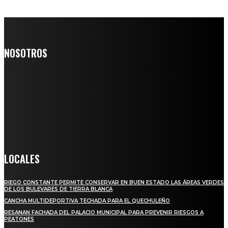
NOSOTROS
Somos un medio digital de noticias y con un diario impreso que
llega a miles de personas día a día, nuestro objetivo es mantener
informado a todas aquellas personas que quieren estar enterados con
la información verídica y objetiva.
Crónica de Tierra Blanca
LOCALES
RIEGO CONSTANTE PERMITE CONSERVAR EN BUEN ESTADO LAS ÁREAS VERDES
DE LOS BULEVARES DE TIERRA BLANCA
CANCHA MULTIDEPORTIVA TECHADA PARA EL QUECHULEÑO
RESANAN FACHADA DEL PALACIO MUNICIPAL PARA PREVENIR RIESGOS A
PEATONES