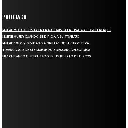
POLICIACA
MUERE MOTOCICLISTA EN LA AUTOPISTA LA TINAJA A COSOLEACAQUE
MUERE MUJER CUANDO SE DIRIGÍA A SU TRABAJO
MUERE SOLO Y OLVIDADO A ORILLAS DE LA CARRETERA
TRABAJADOR DE CFE MUERE POR DESCARGA ELÉCTRICA
ERA CHILANGO EL EJECUTADO EN UN PUESTO DE DISCOS
REGIONAL
QUIEBRA EL INGENIO SAN PEDRO EN VERACRUZ; MILES DE PRODUCTORES Y
OBREROS QUEDAN A LA DERIVA
INICIAN TRABAJOS DE LIMPIEZA EN EL RÍO CHINO Y SUPERVISAN OBRAS DE
AGUA EN LA CUENCA DEL PAPALOAPAN
-COMUNIDAD Y GOBIERNO MUNICIPAL-
SE CORONA ISLA COMO EL GIGANTE PIÑERO DE MÉXICO; ENCABEZA VERACRUZ
LIDERAZGO NACIONAL
SAN MIGUEL SOYALTEPEC DESPIDE CON HONOR A CUATRO MUJERES QUE