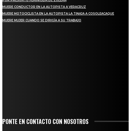
POR PRESUNTO FEMINICIDA DE ZULEMA
MUERE CONDUCTOR EN LA AUTOPISTA A VERACRUZ
MUERE MOTOCICLISTA EN LA AUTOPISTA LA TINAJA A COSOLEACAQUE
MUERE MUJER CUANDO SE DIRIGÍA A SU TRABAJO
REGIONAL
QUIEBRA EL INGENIO SAN PEDRO EN VERACRUZ; MILES DE PRODUCTORES Y
OBREROS QUEDAN A LA DERIVA
INICIAN TRABAJOS DE LIMPIEZA EN EL RÍO CHINO Y SUPERVISAN OBRAS DE
AGUA EN LA CUENCA DEL PAPALOAPAN
-COMUNIDAD Y GOBIERNO MUNICIPAL-
SE CORONA ISLA COMO EL GIGANTE PIÑERO DE MÉXICO; ENCABEZA VERACRUZ
LIDERAZGO NACIONAL
SAN MIGUEL SOYALTEPEC DESPIDE CON HONOR A CUATRO MUJERES QUE
CORRIERON POR EL ORGULLO DE SU PUEBLO
PONTE EN CONTACTO CON NOSOTROS