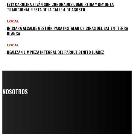
EZLY CAROLINA E IVÁN SON CORONADOS COMO REINA Y REY DE LA
TRADICIONAL FIESTA DE LA CALLE 4 DE AGOSTO
LOCAL
INICIARÁ ALCALDE GESTIÓN PARA INSTALAR OFICINAS DEL SAT EN TIERRA
BLANCA
LOCAL
REALIZAN LIMPIEZA INTEGRAL DEL PARQUE BENITO JUÁREZ
NOSOTROS
Somos un medio digital de noticias y con un diario impreso que
llega a miles de personas día a día, nuestro objetivo es mantener
informado a todas aquellas personas que quieren estar enterados con
la información verídica y objetiva.