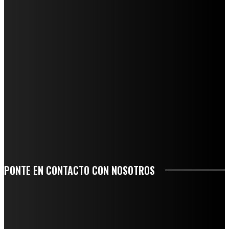
REGIONAL
QUIEBRA EL INGENIO SAN PEDRO EN VERACRUZ; MILES DE PRODUCTORES Y
OBREROS QUEDAN A LA DERIVA
INICIAN TRABAJOS DE LIMPIEZA EN EL RÍO CHINO Y SUPERVISAN OBRAS DE
AGUA EN LA CUENCA DEL PAPALOAPAN
-COMUNIDAD Y GOBIERNO MUNICIPAL-
SE CORONA ISLA COMO EL GIGANTE PIÑERO DE MÉXICO; ENCABEZA VERACRUZ
LIDERAZGO NACIONAL
SAN MIGUEL SOYALTEPEC DESPIDE CON HONOR A CUATRO MUJERES QUE
CORRIERON POR EL ORGULLO DE SU PUEBLO
PONTE EN CONTACTO CON NOSOTROS