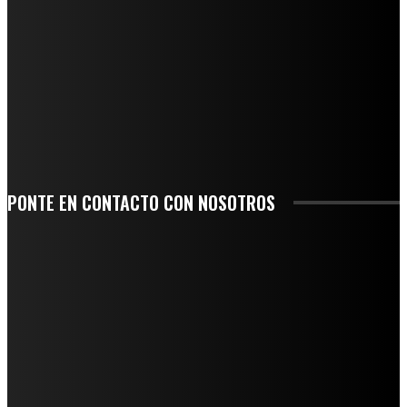
PRINCIPALES CALLES
QUIEBRA EL INGENIO SAN PEDRO EN VERACRUZ; MILES DE PRODUCTORES Y
OBREROS QUEDAN A LA DERIVA
INICIAN TRABAJOS DE LIMPIEZA EN EL RÍO CHINO Y SUPERVISAN OBRAS DE
AGUA EN LA CUENCA DEL PAPALOAPAN
-COMUNIDAD Y GOBIERNO MUNICIPAL-
SE CORONA ISLA COMO EL GIGANTE PIÑERO DE MÉXICO; ENCABEZA VERACRUZ
LIDERAZGO NACIONAL
PONTE EN CONTACTO CON NOSOTROS