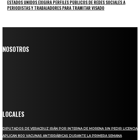
ESTADOS UNIDOS EXIGIRÁ PERFILES PÚBLICOS DE REDES SOCIALES A
PERIODISTAS Y TRABAJADORES PARA TRAMITAR VISADO
NOSOTROS
Somos un medio digital de noticias y con un diario impreso que
llega a miles de personas día a día, nuestro objetivo es mantener
informado a todas aquellas personas que quieren estar enterados con
la información verídica y objetiva.
Crónica de Tierra Blanca
LOCALES
DIPUTADOS DE VERACRUZ IRÁN POR INTERNA DE MORENA SIN PEDIR LICENCIA
APLICAN 800 VACUNAS ANTIRRÁBICAS DURANTE LA PRIMERA SEMANA