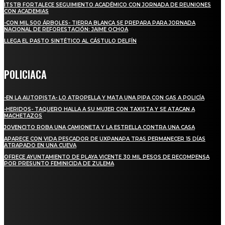
ITSTB FORTALECE SEGUIMIENTO ACADÉMICO CON JORNADA DE REUNIONES
CON ACADEMIAS
-CON MIL 500 ÁRBOLES- TIERRA BLANCA SE PREPARA PARA JORNADA
NACIONAL DE REFORESTACIÓN: JAIME OCHOA
LLEGA EL PASTO SINTÉTICO AL CÁSTULO DELFÍN
POLICIACA
-EN LA AUTOPISTA- LO ATROPELLA Y MATA UNA PIPA CON GAS A POLICÍA
-HERIDOS- TAQUERO HALLA A SU MUJER CON TAXISTA Y SE ATACAN A
MACHETAZOS
JOVENCITO ROBA UNA CAMIONETA Y LA ESTRELLA CONTRA UNA CASA
APARECE CON VIDA PESCADOR DE UXPANAPA TRAS PERMANECER 15 DÍAS
ATRAPADO EN UNA CUEVA
OFRECE AYUNTAMIENTO DE PLAYA VICENTE 30 MIL PESOS DE RECOMPENSA
POR PRESUNTO FEMINICIDA DE ZULEMA
REGIONAL
NUEVA BUENA VISTA AVANZA CON LA PAVIMENTACIÓN DE UNA DE SUS