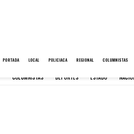
O 7, 2026
REGISTRARSE / UNIRSE
PORTADA
LOCAL
POLICIACA
REGIONAL
COLUMNISTAS
L
COLUMNISTAS
DEPORTES
ESTADO
NACIO