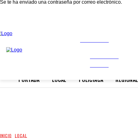
Se te ha enviado una contraseña por correo electrónico.
INFORMANDO
A TIEMPO
VIERNES, AGOST
INFORMANDO
A TIEMPO
PORTADA
LOCAL
POLICIACA
REGIONA
INICIO
LOCAL