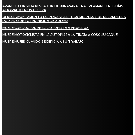
APARECE CON VIDA PESCADOR DE UXPANAPA TRAS PERMANECER 15 DÍAS
ATRAPADO EN UNA CUEVA
OFRECE AYUNTAMIENTO DE PLAYA VICENTE 30 MIL PESOS DE RECOMPENSA
POR PRESUNTO FEMINICIDA DE ZULEMA
MUERE CONDUCTOR EN LA AUTOPISTA A VERACRUZ
MUERE MOTOCICLISTA EN LA AUTOPISTA LA TINAJA A COSOLEACAQUE
MUERE MUJER CUANDO SE DIRIGÍA A SU TRABAJO
REGIONAL
QUIEBRA EL INGENIO SAN PEDRO EN VERACRUZ; MILES DE PRODUCTORES Y
OBREROS QUEDAN A LA DERIVA
INICIAN TRABAJOS DE LIMPIEZA EN EL RÍO CHINO Y SUPERVISAN OBRAS DE
AGUA EN LA CUENCA DEL PAPALOAPAN
-COMUNIDAD Y GOBIERNO MUNICIPAL-
SE CORONA ISLA COMO EL GIGANTE PIÑERO DE MÉXICO; ENCABEZA VERACRUZ
LIDERAZGO NACIONAL
SAN MIGUEL SOYALTEPEC DESPIDE CON HONOR A CUATRO MUJERES QUE
CORRIERON POR EL ORGULLO DE SU PUEBLO