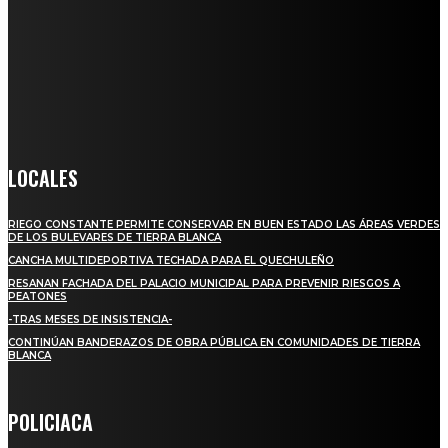
Somos un medio digital de noticias y con un diario impreso que
llega a miles de personas día a día, nuestro objetivo es mantener
informado a todas aquellas personas que quieren estar enterados con
la información verídica y objetiva.
Crónica de Tierra Blanca
LOCALES
RIEGO CONSTANTE PERMITE CONSERVAR EN BUEN ESTADO LAS ÁREAS VERDES
DE LOS BULEVARES DE TIERRA BLANCA
CANCHA MULTIDEPORTIVA TECHADA PARA EL QUECHULEÑO
RESANAN FACHADA DEL PALACIO MUNICIPAL PARA PREVENIR RIESGOS A
PEATONES
-TRAS MESES DE INSISTENCIA-
CONTINÚAN BANDERAZOS DE OBRA PÚBLICA EN COMUNIDADES DE TIERRA
BLANCA
POLICIACA