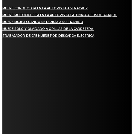
MUERE CONDUCTOR EN LA AUTOPISTA A VERACRUZ
MUERE MOTOCICLISTA EN LA AUTOPISTA LA TINAJA A COSOLEACAQUE
MUERE MUJER CUANDO SE DIRIGÍA A SU TRABAJO
MUERE SOLO Y OLVIDADO A ORILLAS DE LA CARRETERA
TRABAJADOR DE CFE MUERE POR DESCARGA ELÉCTRICA
REGIONAL
QUIEBRA EL INGENIO SAN PEDRO EN VERACRUZ; MILES DE PRODUCTORES Y
OBREROS QUEDAN A LA DERIVA
INICIAN TRABAJOS DE LIMPIEZA EN EL RÍO CHINO Y SUPERVISAN OBRAS DE
AGUA EN LA CUENCA DEL PAPALOAPAN
-COMUNIDAD Y GOBIERNO MUNICIPAL-
SE CORONA ISLA COMO EL GIGANTE PIÑERO DE MÉXICO; ENCABEZA VERACRUZ
LIDERAZGO NACIONAL
SAN MIGUEL SOYALTEPEC DESPIDE CON HONOR A CUATRO MUJERES QUE
CORRIERON POR EL ORGULLO DE SU PUEBLO