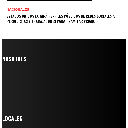
NACIONALES
ESTADOS UNIDOS EXIGIRÁ PERFILES PÚBLICOS DE REDES SOCIALES A
PERIODISTAS Y TRABAJADORES PARA TRAMITAR VISADO
NOSOTROS
Somos un medio digital de noticias y con un diario impreso que
llega a miles de personas día a día, nuestro objetivo es mantener
informado a todas aquellas personas que quieren estar enterados con
la información verídica y objetiva.
Crónica de Tierra Blanca
LOCALES