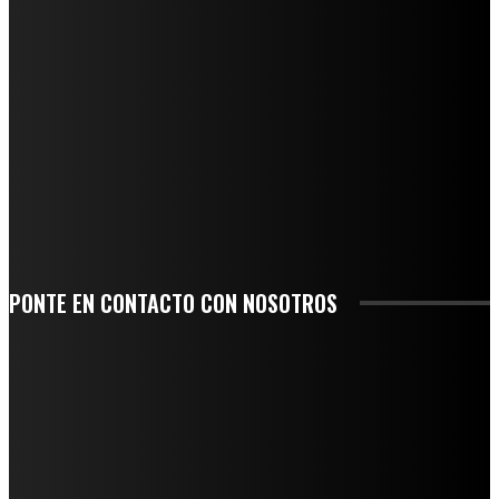
NUEVA BUENA VISTA AVANZA CON LA PAVIMENTACIÓN DE UNA DE SUS
PRINCIPALES CALLES
QUIEBRA EL INGENIO SAN PEDRO EN VERACRUZ; MILES DE PRODUCTORES Y
OBREROS QUEDAN A LA DERIVA
INICIAN TRABAJOS DE LIMPIEZA EN EL RÍO CHINO Y SUPERVISAN OBRAS DE
AGUA EN LA CUENCA DEL PAPALOAPAN
-COMUNIDAD Y GOBIERNO MUNICIPAL-
SE CORONA ISLA COMO EL GIGANTE PIÑERO DE MÉXICO; ENCABEZA VERACRUZ
LIDERAZGO NACIONAL
PONTE EN CONTACTO CON NOSOTROS