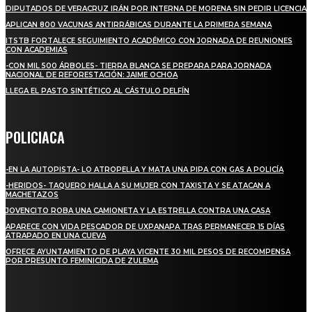
DIPUTADOS DE VERACRUZ IRÁN POR INTERNA DE MORENA SIN PEDIR LICENCIA
APLICAN 800 VACUNAS ANTIRRÁBICAS DURANTE LA PRIMERA SEMANA
ITSTB FORTALECE SEGUIMIENTO ACADÉMICO CON JORNADA DE REUNIONES
CON ACADEMIAS
-CON MIL 500 ÁRBOLES- TIERRA BLANCA SE PREPARA PARA JORNADA
NACIONAL DE REFORESTACIÓN: JAIME OCHOA
LLEGA EL PASTO SINTÉTICO AL CÁSTULO DELFÍN
POLICIACA
-EN LA AUTOPISTA- LO ATROPELLA Y MATA UNA PIPA CON GAS A POLICÍA
-HERIDOS- TAQUERO HALLA A SU MUJER CON TAXISTA Y SE ATACAN A
MACHETAZOS
JOVENCITO ROBA UNA CAMIONETA Y LA ESTRELLA CONTRA UNA CASA
APARECE CON VIDA PESCADOR DE UXPANAPA TRAS PERMANECER 15 DÍAS
ATRAPADO EN UNA CUEVA
OFRECE AYUNTAMIENTO DE PLAYA VICENTE 30 MIL PESOS DE RECOMPENSA
POR PRESUNTO FEMINICIDA DE ZULEMA
REGIONAL