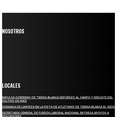
NOSOTROS
Somos un medio digital de noticias y con un diario impreso que
llega a miles de personas día a día, nuestro objetivo es mantener
informado a todas aquellas personas que quieren estar enterados con
la información verídica y objetiva.
Crónica de Tierra Blanca
LOCALES
IMPULSA GOBIERNO DE TIERRA BLANCA REFUERZO AL CAMPO Y RESCATE DEL
CULTIVO DE MAÍZ
JORNADA DE LIMPIEZA EN LA PISTA DE ATLETISMO DE TIERRA BLANCA EL VIEJO
SECRETARÍA GENERAL DE FUERZA LABORAL NACIONAL ENTREGA APOYOS A
PESCADORES