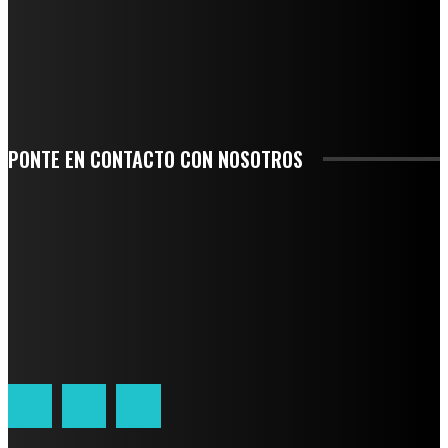
SE CORONA ISLA COMO EL GIGANTE PIÑERO DE MÉXICO; ENCABEZA VERACRUZ
LIDERAZGO NACIONAL
SAN MIGUEL SOYALTEPEC DESPIDE CON HONOR A CUATRO MUJERES QUE
CORRIERON POR EL ORGULLO DE SU PUEBLO
PONTE EN CONTACTO CON NOSOTROS