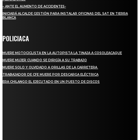
– ANTE EL AUMENTO DE ACCIDENTES-
INICIARÁ ALCALDE GESTIÓN PARA INSTALAR OFICINAS DEL SAT EN TIERRA
BLANCA
POLICIACA
MUERE MOTOCICLISTA EN LA AUTOPISTA LA TINAJA A COSOLEACAQUE
MUERE MUJER CUANDO SE DIRIGÍA A SU TRABAJO
MUERE SOLO Y OLVIDADO A ORILLAS DE LA CARRETERA
TRABAJADOR DE CFE MUERE POR DESCARGA ELÉCTRICA
ERA CHILANGO EL EJECUTADO EN UN PUESTO DE DISCOS
REGIONAL
QUIEBRA EL INGENIO SAN PEDRO EN VERACRUZ; MILES DE PRODUCTORES Y
OBREROS QUEDAN A LA DERIVA
INICIAN TRABAJOS DE LIMPIEZA EN EL RÍO CHINO Y SUPERVISAN OBRAS DE
AGUA EN LA CUENCA DEL PAPALOAPAN
-COMUNIDAD Y GOBIERNO MUNICIPAL-