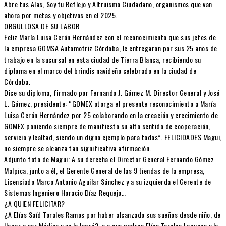
Abre tus Alas, Soy tu Reflejo y Altruismo Ciudadano, organismos que van
ahora por metas y objetivos en el 2025.
ORGULLOSA DE SU LABOR
Feliz María Luisa Cerón Hernández con el reconocimiento que sus jefes de
la empresa GOMSA Automotriz Córdoba, le entregaron por sus 25 años de
trabajo en la sucursal en esta ciudad de Tierra Blanca, recibiendo su
diploma en el marco del brindis navideño celebrado en la ciudad de
Córdoba.
Dice su diploma, firmado por Fernando J. Gómez M. Director General y José
L. Gómez, presidente: “GOMEX otorga el presente reconocimiento a María
Luisa Cerón Hernández por 25 colaborando en la creación y crecimiento de
GOMEX poniendo siempre de manifiesto su alto sentido de cooperación,
servicio y lealtad, siendo un digno ejemplo para todos”. FELICIDADES Magui,
no siempre se alcanza tan significativa afirmación.
Adjunto foto de Magui: A su derecha el Director General Fernando Gómez
Malpica, junto a él, el Gerente General de las 9 tiendas de la empresa,
Licenciado Marco Antonio Aguilar Sánchez y a su izquierda el Gerente de
Sistemas Ingeniero Horacio Díaz Requejo…
¿A QUIEN FELICITAR?
¿A Elías Saíd Torales Ramos por haber alcanzado sus sueños desde niño, de
llegar a ser Médico y ya lo logró?, o a sus padres Elías Torales Lagunes y la