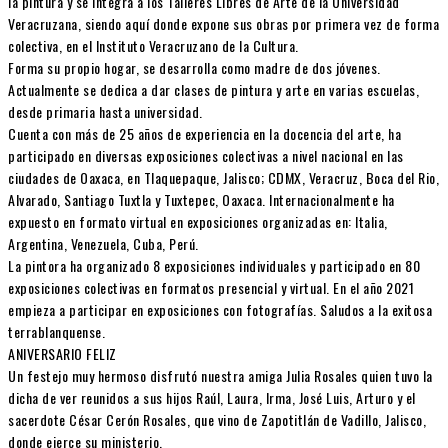
la pintura y se integra a los Talleres Libres de Arte de la Universidad
Veracruzana, siendo aquí donde expone sus obras por primera vez de forma
colectiva, en el Instituto Veracruzano de la Cultura.
Forma su propio hogar, se desarrolla como madre de dos jóvenes.
Actualmente se dedica a dar clases de pintura y arte en varias escuelas,
desde primaria hasta universidad.
Cuenta con más de 25 años de experiencia en la docencia del arte, ha
participado en diversas exposiciones colectivas a nivel nacional en las
ciudades de Oaxaca, en Tlaquepaque, Jalisco; CDMX, Veracruz, Boca del Rio,
Alvarado, Santiago Tuxtla y Tuxtepec, Oaxaca. Internacionalmente ha
expuesto en formato virtual en exposiciones organizadas en: Italia,
Argentina, Venezuela, Cuba, Perú.
La pintora ha organizado 8 exposiciones individuales y participado en 80
exposiciones colectivas en formatos presencial y virtual. En el año 2021
empieza a participar en exposiciones con fotografías. Saludos a la exitosa
terrablanquense.
ANIVERSARIO FELIZ
Un festejo muy hermoso disfrutó nuestra amiga Julia Rosales quien tuvo la
dicha de ver reunidos a sus hijos Raúl, Laura, Irma, José Luis, Arturo y el
sacerdote César Cerón Rosales, que vino de Zapotitlán de Vadillo, Jalisco,
donde ejerce su ministerio.