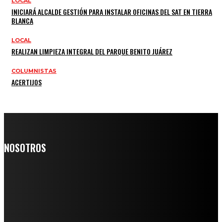
LOCAL
INICIARÁ ALCALDE GESTIÓN PARA INSTALAR OFICINAS DEL SAT EN TIERRA
BLANCA
LOCAL
REALIZAN LIMPIEZA INTEGRAL DEL PARQUE BENITO JUÁREZ
COLUMNISTAS
ACERTIJOS
NOSOTROS
Somos un medio digital de noticias y con un diario impreso que
llega a miles de personas día a día, nuestro objetivo es mantener
informado a todas aquellas personas que quieren estar enterados con
la información verídica y objetiva.