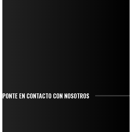
REGIONAL
QUIEBRA EL INGENIO SAN PEDRO EN VERACRUZ; MILES DE PRODUCTORES Y
OBREROS QUEDAN A LA DERIVA
INICIAN TRABAJOS DE LIMPIEZA EN EL RÍO CHINO Y SUPERVISAN OBRAS DE
AGUA EN LA CUENCA DEL PAPALOAPAN
-COMUNIDAD Y GOBIERNO MUNICIPAL-
SE CORONA ISLA COMO EL GIGANTE PIÑERO DE MÉXICO; ENCABEZA VERACRUZ
LIDERAZGO NACIONAL
SAN MIGUEL SOYALTEPEC DESPIDE CON HONOR A CUATRO MUJERES QUE
CORRIERON POR EL ORGULLO DE SU PUEBLO
PONTE EN CONTACTO CON NOSOTROS