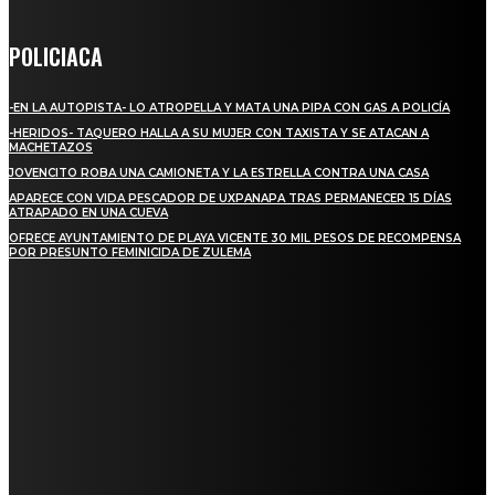
POLICIACA
-EN LA AUTOPISTA- LO ATROPELLA Y MATA UNA PIPA CON GAS A POLICÍA
-HERIDOS- TAQUERO HALLA A SU MUJER CON TAXISTA Y SE ATACAN A
MACHETAZOS
JOVENCITO ROBA UNA CAMIONETA Y LA ESTRELLA CONTRA UNA CASA
APARECE CON VIDA PESCADOR DE UXPANAPA TRAS PERMANECER 15 DÍAS
ATRAPADO EN UNA CUEVA
OFRECE AYUNTAMIENTO DE PLAYA VICENTE 30 MIL PESOS DE RECOMPENSA
POR PRESUNTO FEMINICIDA DE ZULEMA
REGIONAL
NUEVA BUENA VISTA AVANZA CON LA PAVIMENTACIÓN DE UNA DE SUS
PRINCIPALES CALLES
QUIEBRA EL INGENIO SAN PEDRO EN VERACRUZ; MILES DE PRODUCTORES Y
OBREROS QUEDAN A LA DERIVA
INICIAN TRABAJOS DE LIMPIEZA EN EL RÍO CHINO Y SUPERVISAN OBRAS DE
AGUA EN LA CUENCA DEL PAPALOAPAN