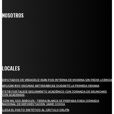
NOSOTROS
Somos un medio digital de noticias y con un diario impreso que
llega a miles de personas día a día, nuestro objetivo es mantener
informado a todas aquellas personas que quieren estar enterados con
la información verídica y objetiva.
Crónica de Tierra Blanca
LOCALES
DIPUTADOS DE VERACRUZ IRÁN POR INTERNA DE MORENA SIN PEDIR LICENCIA
APLICAN 800 VACUNAS ANTIRRÁBICAS DURANTE LA PRIMERA SEMANA
ITSTB FORTALECE SEGUIMIENTO ACADÉMICO CON JORNADA DE REUNIONES
CON ACADEMIAS
-CON MIL 500 ÁRBOLES- TIERRA BLANCA SE PREPARA PARA JORNADA
NACIONAL DE REFORESTACIÓN: JAIME OCHOA
LLEGA EL PASTO SINTÉTICO AL CÁSTULO DELFÍN