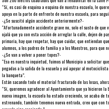
Son 200 metros cuadrados que van a rehabilitar en la calle Po
“Sí, es casi de esquina a esquina de nuestra escuela, le qu
apoya en la parte de enfrente de nuestra escuela, para segu
-¿Se suscitó algún accidente anteriormente?-
“Afortunadamente accidente grave no, solo el susto de que v
ojalá que ya con esta acción de arreglar la calle, dejen de p
primaria, hay que respetar, hay que cuidar, que entiendan que
alumnos, a los padres de familia y a los Maestros, para que 
-¿Se van a volver a poner topes?-
“Esa es nuestra inquietud, fuimos al Municipio a solicitar q
pegadas a la salida de la escuela y así apoyar al motociclista
la banqueta”.
Están sacando todo el material fracturado de las losas, ahor
“Sí, queremos agradecer al Ayuntamiento que ya hicieron la 
nueva imagen, la escuela ha estado creciendo, se acaba de t
estrenando, también tenemos nueva entrada, creo que con to