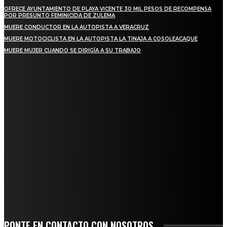
OFRECE AYUNTAMIENTO DE PLAYA VICENTE 30 MIL PESOS DE RECOMPENSA
POR PRESUNTO FEMINICIDA DE ZULEMA
MUERE CONDUCTOR EN LA AUTOPISTA A VERACRUZ
MUERE MOTOCICLISTA EN LA AUTOPISTA LA TINAJA A COSOLEACAQUE
MUERE MUJER CUANDO SE DIRIGÍA A SU TRABAJO
REGIONAL
QUIEBRA EL INGENIO SAN PEDRO EN VERACRUZ; MILES DE PRODUCTORES Y
OBREROS QUEDAN A LA DERIVA
INICIAN TRABAJOS DE LIMPIEZA EN EL RÍO CHINO Y SUPERVISAN OBRAS DE
AGUA EN LA CUENCA DEL PAPALOAPAN
-COMUNIDAD Y GOBIERNO MUNICIPAL-
SE CORONA ISLA COMO EL GIGANTE PIÑERO DE MÉXICO; ENCABEZA VERACRUZ
LIDERAZGO NACIONAL
SAN MIGUEL SOYALTEPEC DESPIDE CON HONOR A CUATRO MUJERES QUE
CORRIERON POR EL ORGULLO DE SU PUEBLO
PONTE EN CONTACTO CON NOSOTROS