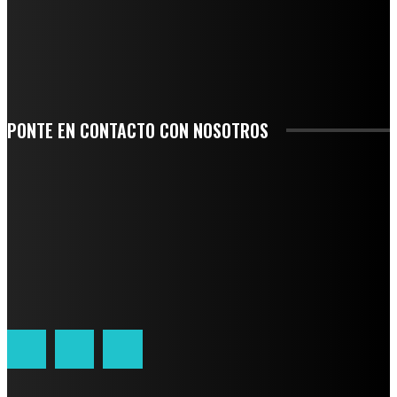
SE CORONA ISLA COMO EL GIGANTE PIÑERO DE MÉXICO; ENCABEZA VERACRUZ
LIDERAZGO NACIONAL
SAN MIGUEL SOYALTEPEC DESPIDE CON HONOR A CUATRO MUJERES QUE
CORRIERON POR EL ORGULLO DE SU PUEBLO
PONTE EN CONTACTO CON NOSOTROS