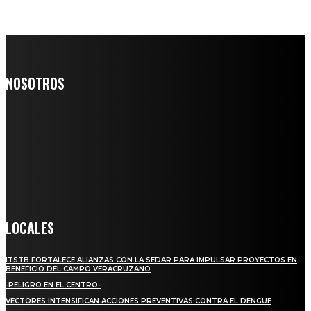
NOSOTROS
Somos un medio digital de noticias y con un diario impreso que
llega a miles de personas día a día, nuestro objetivo es mantener
informado a todas aquellas personas que quieren estar enterados con
la información verídica y objetiva.
Crónica de Tierra Blanca
LOCALES
ITSTB FORTALECE ALIANZAS CON LA SEDAR PARA IMPULSAR PROYECTOS EN
BENEFICIO DEL CAMPO VERACRUZANO
-PELIGRO EN EL CENTRO-
VECTORES INTENSIFICAN ACCIONES PREVENTIVAS CONTRA EL DENGUE