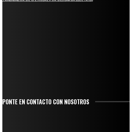
REGIONAL
QUIEBRA EL INGENIO SAN PEDRO EN VERACRUZ; MILES DE PRODUCTORES Y
OBREROS QUEDAN A LA DERIVA
INICIAN TRABAJOS DE LIMPIEZA EN EL RÍO CHINO Y SUPERVISAN OBRAS DE
AGUA EN LA CUENCA DEL PAPALOAPAN
-COMUNIDAD Y GOBIERNO MUNICIPAL-
SE CORONA ISLA COMO EL GIGANTE PIÑERO DE MÉXICO; ENCABEZA VERACRUZ
LIDERAZGO NACIONAL
SAN MIGUEL SOYALTEPEC DESPIDE CON HONOR A CUATRO MUJERES QUE
CORRIERON POR EL ORGULLO DE SU PUEBLO
PONTE EN CONTACTO CON NOSOTROS