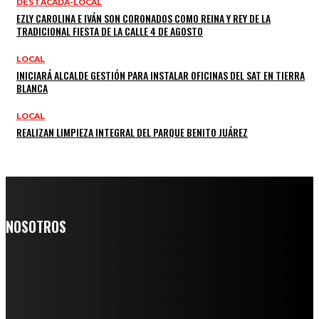
DESTACADA-LOCAL
EZLY CAROLINA E IVÁN SON CORONADOS COMO REINA Y REY DE LA
TRADICIONAL FIESTA DE LA CALLE 4 DE AGOSTO
LOCAL
INICIARÁ ALCALDE GESTIÓN PARA INSTALAR OFICINAS DEL SAT EN TIERRA
BLANCA
LOCAL
REALIZAN LIMPIEZA INTEGRAL DEL PARQUE BENITO JUÁREZ
NOSOTROS
Somos un medio digital de noticias y con un diario impreso que
llega a miles de personas día a día, nuestro objetivo es mantener
informado a todas aquellas personas que quieren estar enterados con
la información verídica y objetiva.