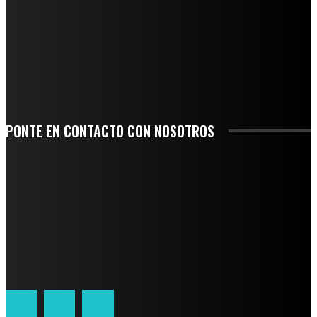
AGUA EN LA CUENCA DEL PAPALOAPAN
-COMUNIDAD Y GOBIERNO MUNICIPAL-
SE CORONA ISLA COMO EL GIGANTE PIÑERO DE MÉXICO; ENCABEZA VERACRUZ
LIDERAZGO NACIONAL
SAN MIGUEL SOYALTEPEC DESPIDE CON HONOR A CUATRO MUJERES QUE
CORRIERON POR EL ORGULLO DE SU PUEBLO
PONTE EN CONTACTO CON NOSOTROS