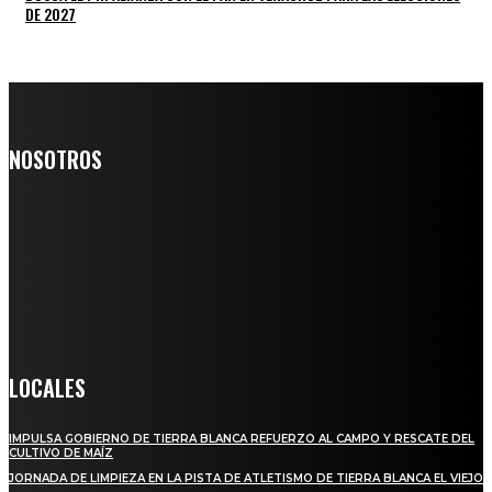
DE 2027
NOSOTROS
Somos un medio digital de noticias y con un diario impreso que
llega a miles de personas día a día, nuestro objetivo es mantener
informado a todas aquellas personas que quieren estar enterados con
la información verídica y objetiva.
Crónica de Tierra Blanca
LOCALES
IMPULSA GOBIERNO DE TIERRA BLANCA REFUERZO AL CAMPO Y RESCATE DEL
CULTIVO DE MAÍZ
JORNADA DE LIMPIEZA EN LA PISTA DE ATLETISMO DE TIERRA BLANCA EL VIEJO