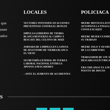
LOCALES
POLICIACA
o que
VECTORES INTENSIFICAN ACCIONES
MUERE MOTOCICLISTA
PREVENTIVAS CONTRA EL DENGUE
AUTOPISTA LA TINAJA 
tener
COSOLEACAQUE
IMPULSA GOBIERNO DE TIERRA
rados
BLANCA REFUERZO AL CAMPO Y
MUERE MUJER CUANDO 
RESCATE DEL CULTIVO DE MAÍZ
SU TRABAJO
JORNADA DE LIMPIEZA EN LA PISTA
MUERE SOLO Y OLVID
DE ATLETISMO DE TIERRA BLANCA
DE LA CARRETERA
EL VIEJO
TRABAJADOR DE CFE 
SECRETARÍA GENERAL DE FUERZA
DESCARGA ELÉCTRIC
LABORAL NACIONAL ENTREGA
APOYOS A PESCADORES
ERA CHILANGO EL EJ
PUESTO DE DISCOS
– ANTE EL AUMENTO DE ACCIDENTES-
S