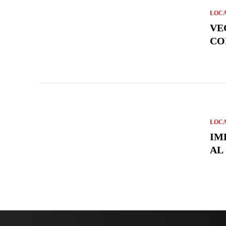
LOC
VE
CO
LOC
IM
AL