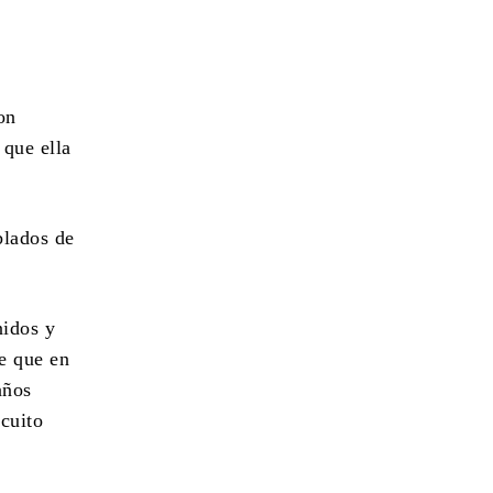
on
 que ella
blados de
nidos y
de que en
años
rcuito