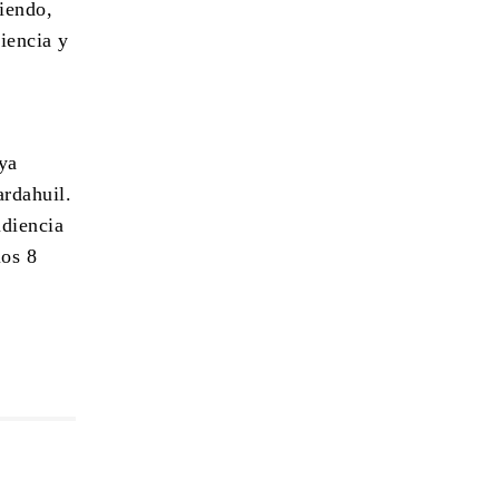
iendo,
iencia y
ya
rdahuil.
udiencia
los 8