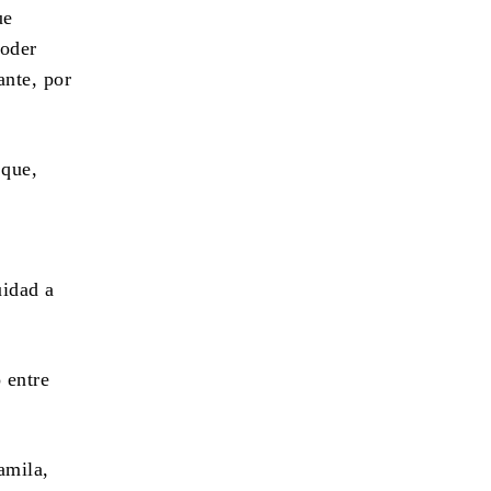
ue
poder
ante, por
 que,
uidad a
 entre
amila,