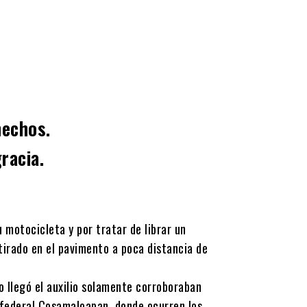
hechos.
racia.
motocicleta y por tratar de librar un
irado en el pavimento a poca distancia de
o llegó el auxilio solamente corroboraban
a federal Cosamaloapan, donde ocurren los