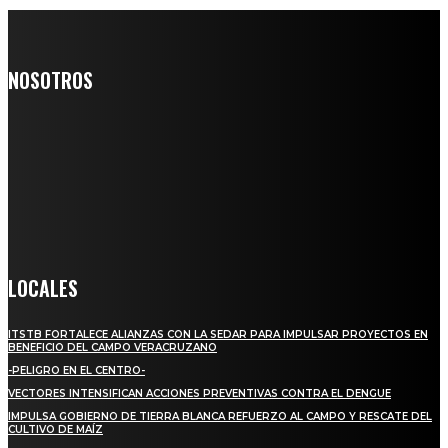
NOSOTROS
Somos un medio digital de noticias y con un diario impreso que
llega a miles de personas día a día, nuestro objetivo es mantener
informado a todas aquellas personas que quieren estar enterados con
la información verídica y objetiva.
Crónica de Tierra Blanca
LOCALES
ITSTB FORTALECE ALIANZAS CON LA SEDAR PARA IMPULSAR PROYECTOS EN
BENEFICIO DEL CAMPO VERACRUZANO
-PELIGRO EN EL CENTRO-
VECTORES INTENSIFICAN ACCIONES PREVENTIVAS CONTRA EL DENGUE
IMPULSA GOBIERNO DE TIERRA BLANCA REFUERZO AL CAMPO Y RESCATE DEL
CULTIVO DE MAÍZ