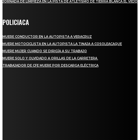
JORNADA DE LIMPIEZA EN LA PISTA DE ATLETISMO DE TIERRA BLANCA EL VIEJO
POLICIACA
MUERE CONDUCTOR EN LA AUTOPISTA A VERACRUZ
MUERE MOTOCICLISTA EN LA AUTOPISTA LA TINAJA A COSOLEACAQUE
MUERE MUJER CUANDO SE DIRIGÍA A SU TRABAJO
MUERE SOLO Y OLVIDADO A ORILLAS DE LA CARRETERA
TRABAJADOR DE CFE MUERE POR DESCARGA ELÉCTRICA
REGIONAL
QUIEBRA EL INGENIO SAN PEDRO EN VERACRUZ; MILES DE PRODUCTORES Y
OBREROS QUEDAN A LA DERIVA
INICIAN TRABAJOS DE LIMPIEZA EN EL RÍO CHINO Y SUPERVISAN OBRAS DE
AGUA EN LA CUENCA DEL PAPALOAPAN
-COMUNIDAD Y GOBIERNO MUNICIPAL-
SE CORONA ISLA COMO EL GIGANTE PIÑERO DE MÉXICO; ENCABEZA VERACRUZ
LIDERAZGO NACIONAL