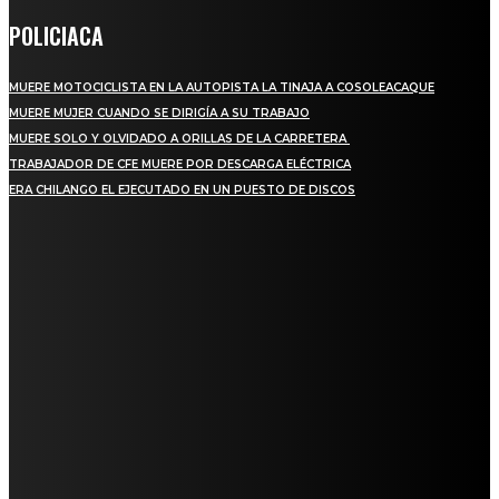
POLICIACA
MUERE MOTOCICLISTA EN LA AUTOPISTA LA TINAJA A COSOLEACAQUE
MUERE MUJER CUANDO SE DIRIGÍA A SU TRABAJO
MUERE SOLO Y OLVIDADO A ORILLAS DE LA CARRETERA
TRABAJADOR DE CFE MUERE POR DESCARGA ELÉCTRICA
ERA CHILANGO EL EJECUTADO EN UN PUESTO DE DISCOS
REGIONAL
QUIEBRA EL INGENIO SAN PEDRO EN VERACRUZ; MILES DE PRODUCTORES Y
OBREROS QUEDAN A LA DERIVA
INICIAN TRABAJOS DE LIMPIEZA EN EL RÍO CHINO Y SUPERVISAN OBRAS DE
AGUA EN LA CUENCA DEL PAPALOAPAN
-COMUNIDAD Y GOBIERNO MUNICIPAL-
SE CORONA ISLA COMO EL GIGANTE PIÑERO DE MÉXICO; ENCABEZA VERACRUZ
LIDERAZGO NACIONAL
SAN MIGUEL SOYALTEPEC DESPIDE CON HONOR A CUATRO MUJERES QUE
CORRIERON POR EL ORGULLO DE SU PUEBLO