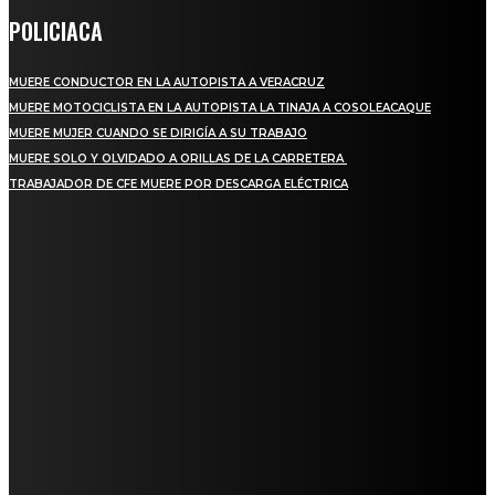
POLICIACA
MUERE CONDUCTOR EN LA AUTOPISTA A VERACRUZ
MUERE MOTOCICLISTA EN LA AUTOPISTA LA TINAJA A COSOLEACAQUE
MUERE MUJER CUANDO SE DIRIGÍA A SU TRABAJO
MUERE SOLO Y OLVIDADO A ORILLAS DE LA CARRETERA
TRABAJADOR DE CFE MUERE POR DESCARGA ELÉCTRICA
REGIONAL
QUIEBRA EL INGENIO SAN PEDRO EN VERACRUZ; MILES DE PRODUCTORES Y
OBREROS QUEDAN A LA DERIVA
INICIAN TRABAJOS DE LIMPIEZA EN EL RÍO CHINO Y SUPERVISAN OBRAS DE
AGUA EN LA CUENCA DEL PAPALOAPAN
-COMUNIDAD Y GOBIERNO MUNICIPAL-
SE CORONA ISLA COMO EL GIGANTE PIÑERO DE MÉXICO; ENCABEZA VERACRUZ
LIDERAZGO NACIONAL
SAN MIGUEL SOYALTEPEC DESPIDE CON HONOR A CUATRO MUJERES QUE
CORRIERON POR EL ORGULLO DE SU PUEBLO