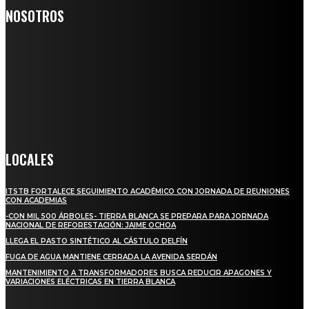
NOSOTROS
Somos un medio digital de noticias y con un diario impreso que
llega a miles de personas día a día, nuestro objetivo es mantener
informado a todas aquellas personas que quieren estar enterados con
la información verídica y objetiva.
Crónica de Tierra Blanca
LOCALES
ITSTB FORTALECE SEGUIMIENTO ACADÉMICO CON JORNADA DE REUNIONES
CON ACADEMIAS
-CON MIL 500 ÁRBOLES- TIERRA BLANCA SE PREPARA PARA JORNADA
NACIONAL DE REFORESTACIÓN: JAIME OCHOA
LLEGA EL PASTO SINTÉTICO AL CÁSTULO DELFÍN
FUGA DE AGUA MANTIENE CERRADA LA AVENIDA SERDÁN
MANTENIMIENTO A TRANSFORMADORES BUSCA REDUCIR APAGONES Y
VARIACIONES ELÉCTRICAS EN TIERRA BLANCA