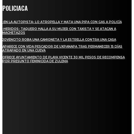
POLICIACA
-EN LA AUTOPISTA- LO ATROPELLA Y MATA UNA PIPA CON GAS A POLICÍA
-HERIDOS- TAQUERO HALLA A SU MUJER CON TAXISTA Y SE ATACAN A
MACHETAZOS
JOVENCITO ROBA UNA CAMIONETA Y LA ESTRELLA CONTRA UNA CASA
APARECE CON VIDA PESCADOR DE UXPANAPA TRAS PERMANECER 15 DÍAS
ATRAPADO EN UNA CUEVA
OFRECE AYUNTAMIENTO DE PLAYA VICENTE 30 MIL PESOS DE RECOMPENSA
POR PRESUNTO FEMINICIDA DE ZULEMA
REGIONAL
NUEVA BUENA VISTA AVANZA CON LA PAVIMENTACIÓN DE UNA DE SUS
PRINCIPALES CALLES
QUIEBRA EL INGENIO SAN PEDRO EN VERACRUZ; MILES DE PRODUCTORES Y
OBREROS QUEDAN A LA DERIVA
INICIAN TRABAJOS DE LIMPIEZA EN EL RÍO CHINO Y SUPERVISAN OBRAS DE
AGUA EN LA CUENCA DEL PAPALOAPAN
-COMUNIDAD Y GOBIERNO MUNICIPAL-