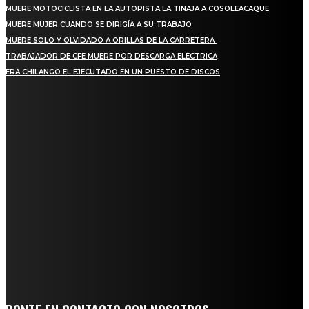
MUERE MOTOCICLISTA EN LA AUTOPISTA LA TINAJA A COSOLEACAQUE
MUERE MUJER CUANDO SE DIRIGÍA A SU TRABAJO
MUERE SOLO Y OLVIDADO A ORILLAS DE LA CARRETERA
TRABAJADOR DE CFE MUERE POR DESCARGA ELÉCTRICA
ERA CHILANGO EL EJECUTADO EN UN PUESTO DE DISCOS
REGIONAL
QUIEBRA EL INGENIO SAN PEDRO EN VERACRUZ; MILES DE PRODUCTORES Y
OBREROS QUEDAN A LA DERIVA
INICIAN TRABAJOS DE LIMPIEZA EN EL RÍO CHINO Y SUPERVISAN OBRAS DE
AGUA EN LA CUENCA DEL PAPALOAPAN
-COMUNIDAD Y GOBIERNO MUNICIPAL-
SE CORONA ISLA COMO EL GIGANTE PIÑERO DE MÉXICO; ENCABEZA VERACRUZ
LIDERAZGO NACIONAL
SAN MIGUEL SOYALTEPEC DESPIDE CON HONOR A CUATRO MUJERES QUE
CORRIERON POR EL ORGULLO DE SU PUEBLO