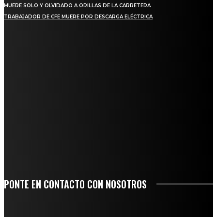
MUERE SOLO Y OLVIDADO A ORILLAS DE LA CARRETERA
TRABAJADOR DE CFE MUERE POR DESCARGA ELÉCTRICA
REGIONAL
QUIEBRA EL INGENIO SAN PEDRO EN VERACRUZ; MILES DE PRODUCTORES Y
OBREROS QUEDAN A LA DERIVA
INICIAN TRABAJOS DE LIMPIEZA EN EL RÍO CHINO Y SUPERVISAN OBRAS DE
AGUA EN LA CUENCA DEL PAPALOAPAN
-COMUNIDAD Y GOBIERNO MUNICIPAL-
SE CORONA ISLA COMO EL GIGANTE PIÑERO DE MÉXICO; ENCABEZA VERACRUZ
LIDERAZGO NACIONAL
SAN MIGUEL SOYALTEPEC DESPIDE CON HONOR A CUATRO MUJERES QUE
CORRIERON POR EL ORGULLO DE SU PUEBLO
PONTE EN CONTACTO CON NOSOTROS